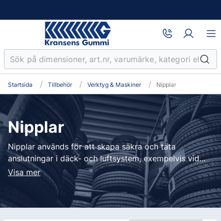
Startsida
Tillbehör
Verktyg & Maskiner
Nipplar
Nipplar
Nipplar används för att skapa säkra och täta
anslutningar i däck- och luftsystem, exempelvis vid
montering av ventiler och slangar. De är konstruerade
Visa mer
för att klara högt tryck och frekvent användning,
vilket gör dem till en viktig komponent i professionella
verkstäders dagliga arbete.