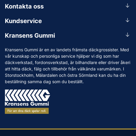
Kontakta oss
0156-409 00
Kundservice
Mån-Tors 07.30-16:30, Fre 07.30-15.00.
Rådgivning
Lunchstängt 12:00-12:30
Kransens Gummi
Handla
info@kransensgummi.se
Om oss
Kransens Gummi är en av landets främsta däckgrossister. Med
Leverans
Vi som jobbar på Kransens Gummi
vår kunskap och personliga service hjälper vi dig som har
Reklamation & återköp
däckverkstad, fordonsverkstad, är bilhandlare eller driver åkeri
Jobba hos oss
att hitta däck, fälg och tillbehör från välkända varumärken. I
Betalning & faktura
Nyheter
Storstockholm, Mälardalen och östra Sörmland kan du ha din
Köpvillkor
beställning samma dag som du beställt.
Tips & Råd
Vanliga frågor och svar
Varumärken
Våra Verkstäder
Press