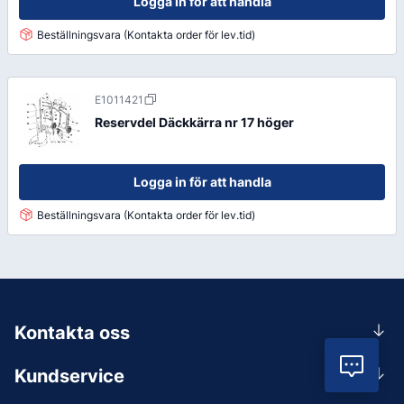
Logga in för att handla
Beställningsvara (Kontakta order för lev.tid)
E1011421
Reservdel Däckkärra nr 17 höger
Logga in för att handla
Beställningsvara (Kontakta order för lev.tid)
Kontakta oss
0156-409 00
Vil
Kundservice
Mån-Tors 07.30-16:30, Fre 07.30-15.00.