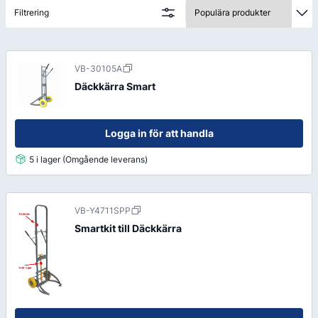
mer ergonomiskt, minska lyftrisken och effektivisera
Filtrering
flödet i kundhanteringen. Rätt däckkärra på plats
innebär snabbare service och en smidigare arbetsdag
för hela teamet.
VB-30105A
Däckkärra Smart
Logga in för att handla
5 i lager (Omgående leverans)
VB-Y4711SPP
Smartkit till Däckkärra