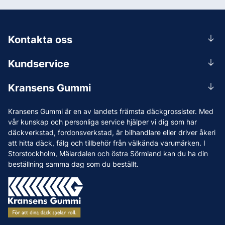
Kontakta oss
0156-409 00
Kundservice
Mån-Tors 07.30-16:30, Fre 07.30-15.00.
Rådgivning
Lunchstängt 12:00-12:30
Kransens Gummi
Handla
info@kransensgummi.se
Om oss
Kransens Gummi är en av landets främsta däckgrossister. Med
Leverans
Vi som jobbar på Kransens Gummi
vår kunskap och personliga service hjälper vi dig som har
Reklamation & återköp
däckverkstad, fordonsverkstad, är bilhandlare eller driver åkeri
Jobba hos oss
att hitta däck, fälg och tillbehör från välkända varumärken. I
Betalning & faktura
Nyheter
Storstockholm, Mälardalen och östra Sörmland kan du ha din
Köpvillkor
beställning samma dag som du beställt.
Tips & Råd
Vanliga frågor och svar
Varumärken
Våra Verkstäder
Press