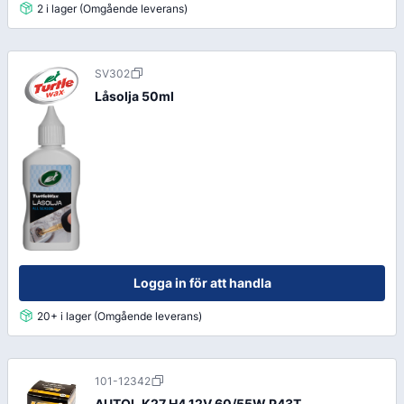
2 i lager (Omgående leverans)
SV302
Låsolja 50ml
Logga in för att handla
20+ i lager (Omgående leverans)
101-12342
AUTOL.K27 H4 12V 60/55W P43T