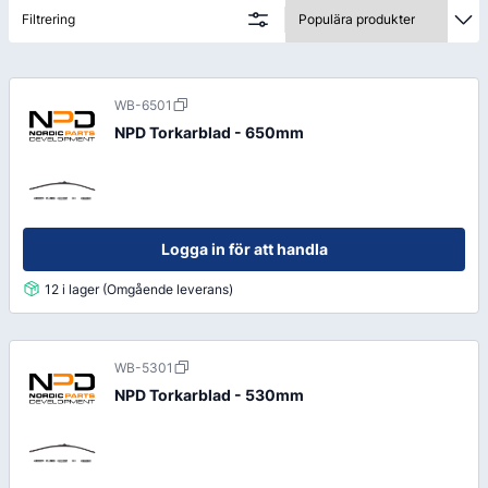
du snabbt ska kunna fylla på efter behov och hålla
Filtrering
verksamheten igång utan avbrott.
WB-6501
NPD Torkarblad - 650mm
Logga in för att handla
12 i lager (Omgående leverans)
WB-5301
NPD Torkarblad - 530mm