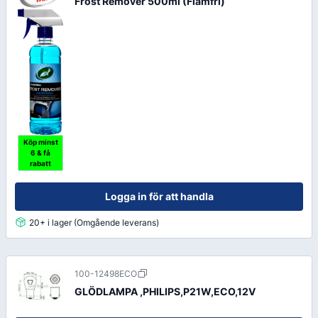
Frost Remover 500ml (Flamfri)
Köp minst
6 & få
rabatt
Logga in för att handla
20+ i lager (Omgående leverans)
100-12498ECO
GLÖDLAMPA ,PHILIPS,P21W,ECO,12V