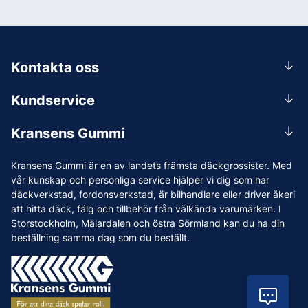
Kontakta oss
0156-409 00
Kundservice
Mån-Tors 07.30-16:30, Fre 07.30-15.00.
Rådgivning
Lunchstängt 12:00-12:30
Kransens Gummi
Handla
info@kransensgummi.se
Om oss
Kransens Gummi är en av landets främsta däckgrossister. Med
Leverans
Vi som jobbar på Kransens Gummi
vår kunskap och personliga service hjälper vi dig som har
Reklamation & återköp
däckverkstad, fordonsverkstad, är bilhandlare eller driver åkeri
Jobba hos oss
att hitta däck, fälg och tillbehör från välkända varumärken. I
Betalning & faktura
Nyheter
Storstockholm, Mälardalen och östra Sörmland kan du ha din
Köpvillkor
beställning samma dag som du beställt.
Tips & Råd
Vanliga frågor och svar
Varumärken
Våra Verkstäder
Vil