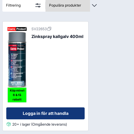
och säkerställa hållbar funktion.
Filtrering
SV22653
Zinkspray kallgalv 400ml
Köp minst
6 & få
rabatt
Logga in för att handla
20+ i lager (Omgående leverans)