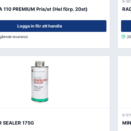
Oljor
9-50
110 PREMIUM Pris/st (Hel förp. 20st)
RAD
Smörjfett
Smörjmedel
Logga in för att handla
Spillhantering
mgående leverans)
20
Spolarvätska
Fordonstillbehör
ng
Glödlampor
ier
Vinter
Fritid
Fordonsbelysning
Torkarblad
9-51
R SEALER 175G
MIN