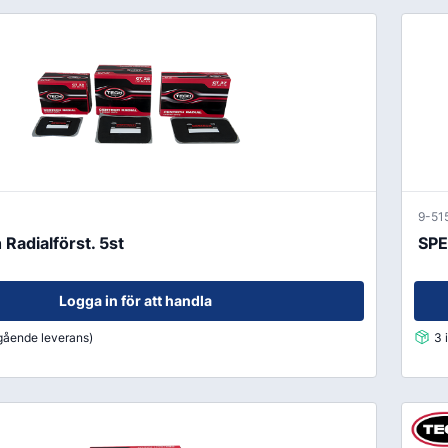
9-51
Radialförst. 5st
SPE
Logga in för att handla
mgående leverans)
3 