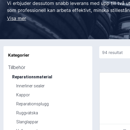
Slanglappar
Penslar
Vi erbjuder dessutom snabb leverans med upp till två ut
Industridäck
Vulkcement
MC & Scooter
Punkteringss
som professionell kan arbeta effektivt, minska stillestå
servicegrad till dina kunder.
Visa mer
Luftdäck
Vulkgummi
Lim & Tätning
Massiva däck
Övriga däck
94
resultat
Kategorier
Verktyg & Maskiner
Bilvård
Tillbehör
Balanseringsmaskin
Exteriör
Reparationsmaterial
Domkrafter
Interiör
Innerliner sealer
Däckkärror
Tillbehör Bilv
Kappor
Hjultvätt
Reparationsplugg
Hylsor
Ruggvätska
Luftverktyg
Slanglappar