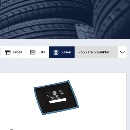
order@kransensgummi.se
Till kundservice
Tabell
Lista
Galleri
tskor
Arbetshandskar & Skyddsutrustning
Arbetshandskar
Skyddsutrustning