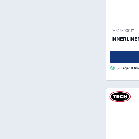
9-515-900
INNERLINE
5 i lager (O