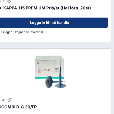
2-115
-KAPPA 115 PREMIUM Pris/st (Hel förp. 20st)
Logga in för att handla
+ i lager (Omgående leverans)
Färg & Rostskydd
Rostskydd
1-410
ICOMBI B-8 20/FP