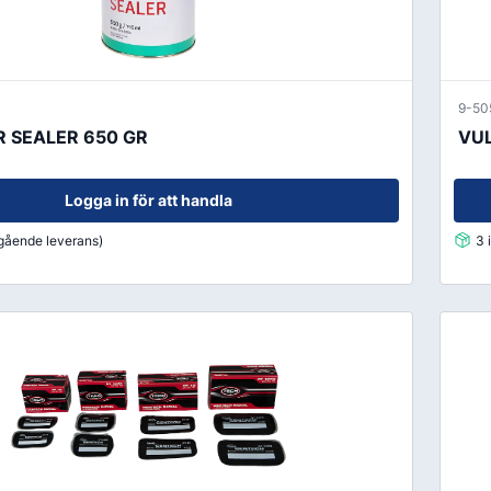
9-50
R SEALER 650 GR
VUL
Logga in för att handla
mgående leverans)
3 