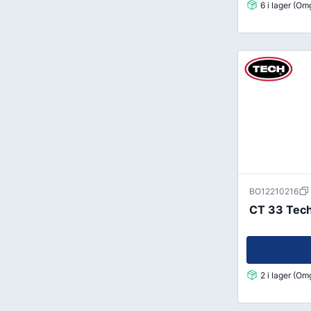
6 i lager (O
BO12210216
CT 33 Tech 
2 i lager (O