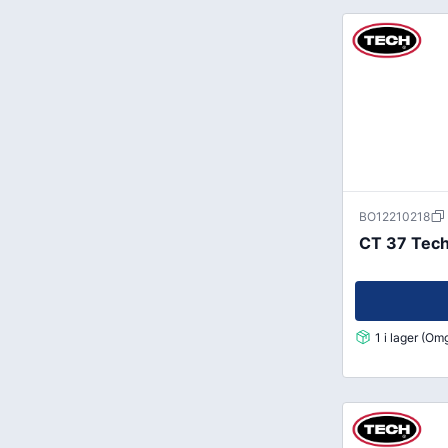
BO12210218
CT 37 Tech 
1 i lager (O