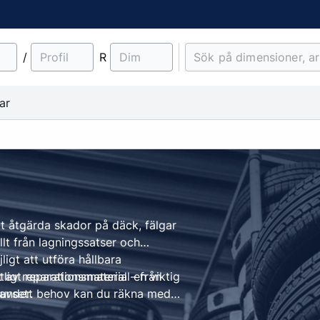
/
R
ar
material
Lantbruk
Entreprenad & Maskiner
Lastbilsfälgar
O-ringar
Fälgtillbehör
vt åtgärda skador på däck, fälgar
Traktordäck
Pinnbultar
t från lagningssatser och
Implementdäck
Fälgskydd
igt att utföra hållbara
Skogsdäck
Bult & Mutter
tligt reparationsmaterial en viktig
av reparationsmaterial – från
kunder.
 Oavsett behov kan du räkna med
& Demonteringskem
Centreringsringar