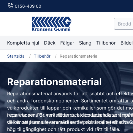
0156-409 00
Kompletta hjul
Däck
Fälgar
Slang
Tillbehör
Bildel
Startsida
Tillbehör
Reparationsmaterial
Däck
Fälgar
Slang
Tillbehör
Gå till
Gå till
Gå till
Däck
Gå till
Slang
Fälgar
Tillbehör
Reparationsmaterial
Personbil
Aluminiumfälgar
Slangar
Reparationsmaterial
Lastbil
Stålfälgar
Mousse
Förbruknings
Reparationsmaterial används för att snabbt och effekti
C-däck
Personbil
Innerliner sealer
Lastbil Nydäck
Dubb
och andra fordonskomponenter. Sortimentet omfattar all
Sommardäck
MC
Kappor
Lastbil Regummerade
Däckkritor
vulkprodukter till lappar och kemikalier som gör det möjl
Dubbdäck
Reparationsplugg
Däckpåsar
reparationer. För verkstäder och däckspecialister är påli
Hos Kransens Gummi hittar du ett omfattande sortiment 
del av att kunna leverera säkerhet och kvalitet till sina 
välkända premiumvarumärken till prisvärda alternativ.
Friktionsdäck
Ruggvätska
Monterings- 
hög tillgänglighet och rätt produkt vid rätt tillfälle.