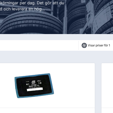
Fälglås
körningar per dag. Det gör att du
kydd
ATV
Grönyte & Smådäck
Kåpor
nd och leverera en hög
Mutterpåsar
Spacer
Ventiler
Vikter
Visar priser för 1
Smörjmedel, Kemikalier & Vä
Adblue
Alkylatbensin
ård
Batterivatten
Bromsrengöring
Glykol
Hjultvätt Kem