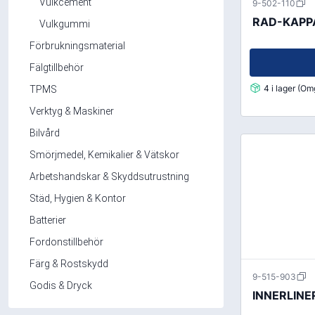
Mutterdragare
Vulkcement
9-502-110
RAD-KAPPA 
Nipplar
Vulkgummi
Monteringsverktyg
Förbrukningsmaterial
Reparationsverktyg
Fälgtillbehör
4 i lager (O
Stålborstar
TPMS
Verktyg & Maskiner
Bilvård
Städ, Hygien & Kontor
Batterier
Smörjmedel, Kemikalier & Vätskor
Avfallshantering
Batteriladdni
Arbetshandskar & Skyddsutrustning
Hygien
Fordonsbatter
Städ, Hygien & Kontor
Papper
Småbatterier
Batterier
Pennor
Startbooster
Fordonstillbehör
Däcketiketter
Färg & Rostskydd
Tejp
9-515-903
Godis & Dryck
INNERLINE