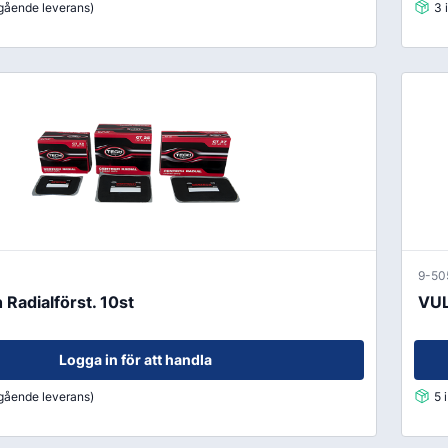
mgående leverans)
3 
9-50
Radialförst. 10st
VUL
Logga in för att handla
mgående leverans)
5 