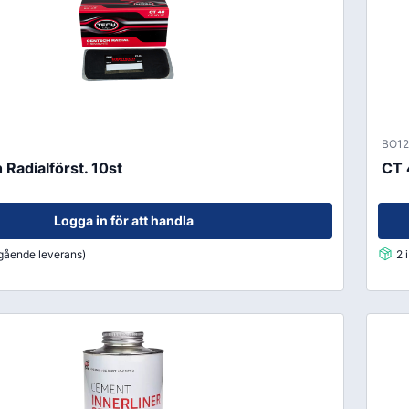
BO12
Radialförst. 10st
CT 
Logga in för att handla
mgående leverans)
2 