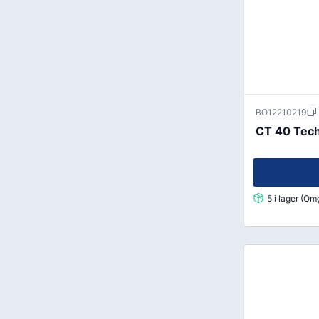
BO12210219
CT 40 Tech 
5 i lager (O