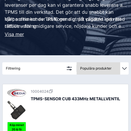
leveranser per dag kan vi garantera snabb leverans av
TPMS till din verkstad. Det gör att du snabbt kan
hjälpa dina kunder att komma ut på vägarna igen med
Vårt sortiment av TPMS ger dig rätt produkt vid rätt
rätt utrustning.
tillfälle – för smidigare service, nöjdare kunder och en
mer effektiv verkstadsdrift.
Visa mer
Filtrering
10004024
TPMS-SENSOR CUB 433MHz METALLVENTIL
Köp minst
20 & få