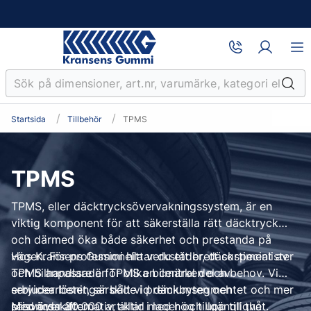
Startsida
Tillbehör
TPMS
TPMS
TPMS, eller däcktrycksövervakningssystem, är en
viktig komponent för att säkerställa rätt däcktryck
och därmed öka både säkerhet och prestanda på
vägen. För professionella verkstäder, däckspecialister
Hos Kransens Gummi hittar du ett brett sortiment av
och bilhandlare är TPMS en central del av
TPMS anpassade för olika bilmärken och behov. Vi
servicearbetet, särskilt vid däckbyten och
erbjuder lösningar både i premiumsegmentet och mer
säsongsskiften.
prisvärda alternativ, alltid med hög tillgänglighet.
Med över 30.000 artiklar i lager och upp till två