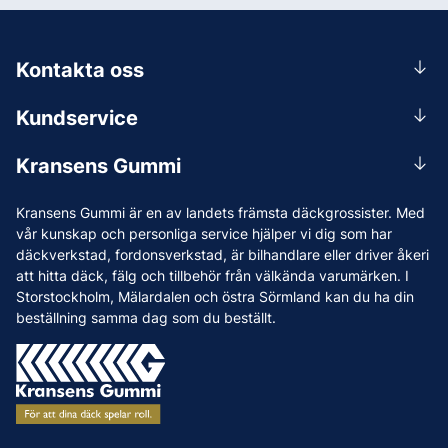
Kontakta oss
0156-409 00
Kundservice
Mån-Tors 07.30-16:30, Fre 07.30-15.00.
Rådgivning
Lunchstängt 12:00-12:30
Kransens Gummi
Handla
info@kransensgummi.se
Om oss
Kransens Gummi är en av landets främsta däckgrossister. Med
Leverans
Vi som jobbar på Kransens Gummi
vår kunskap och personliga service hjälper vi dig som har
Reklamation & återköp
däckverkstad, fordonsverkstad, är bilhandlare eller driver åkeri
Jobba hos oss
att hitta däck, fälg och tillbehör från välkända varumärken. I
Betalning & faktura
Nyheter
Storstockholm, Mälardalen och östra Sörmland kan du ha din
Köpvillkor
beställning samma dag som du beställt.
Tips & Råd
Vanliga frågor och svar
Varumärken
Våra Verkstäder
Press