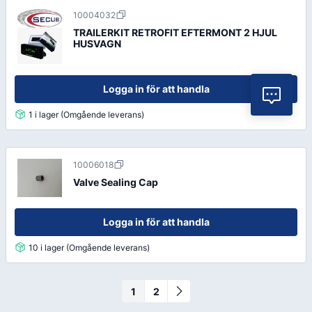
10004032
TRAILERKIT RETROFIT EFTERMONT 2 HJUL
HUSVAGN
Logga in för att handla
Vil
1 i lager (Omgående leverans)
10006018
Valve Sealing Cap
Logga in för att handla
10 i lager (Omgående leverans)
1
2