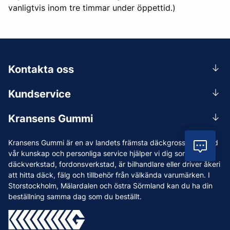
vanligtvis inom tre timmar under öppettid.)
Kontakta oss
0156-409 00
Kundservice
Mån-Tors 07.30-16:30, Fre 07.30-15.00.
Rådgivning
Lunchstängt 12:00-12:30
Kransens Gummi
Handla
info@kransensgummi.se
Om oss
Kransens Gummi är en av landets främsta däckgrossister. Med
Leverans
Vil
Vi som jobbar på Kransens Gummi
vår kunskap och personliga service hjälper vi dig som har
Reklamation & återköp
däckverkstad, fordonsverkstad, är bilhandlare eller driver åkeri
Jobba hos oss
att hitta däck, fälg och tillbehör från välkända varumärken. I
Betalning & faktura
Nyheter
Storstockholm, Mälardalen och östra Sörmland kan du ha din
Köpvillkor
beställning samma dag som du beställt.
Tips & Råd
Vanliga frågor och svar
Varumärken