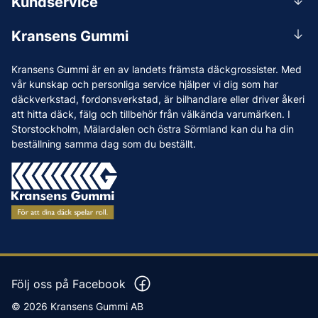
Kundservice
Mån-Tors 07.30-16:30, Fre 07.30-15.00.
Rådgivning
Lunchstängt 12:00-12:30
Kransens Gummi
Handla
info@kransensgummi.se
Om oss
Kransens Gummi är en av landets främsta däckgrossister. Med
Leverans
Vi som jobbar på Kransens Gummi
vår kunskap och personliga service hjälper vi dig som har
Reklamation & återköp
däckverkstad, fordonsverkstad, är bilhandlare eller driver åkeri
Jobba hos oss
att hitta däck, fälg och tillbehör från välkända varumärken. I
Betalning & faktura
Nyheter
Storstockholm, Mälardalen och östra Sörmland kan du ha din
Köpvillkor
beställning samma dag som du beställt.
Tips & Råd
Vanliga frågor och svar
Varumärken
Våra Verkstäder
Press
Följ oss på Facebook
© 2026 Kransens Gummi AB