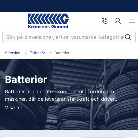
Startsida
Tillbehör
Batterier
Batterier
Batterier är en central komponent i fordon och
maskiner, där de levererar startkraft och driver
elektriska system som belysning, styrning och
Visa mer
elektronik. För professionella verkstäder är tillförlitliga
batterier avgörande för att säkerställa drift och
undvika onödiga stillestånd. Hos oss hittar du
bilbatterier, småbatterier och startboosters.