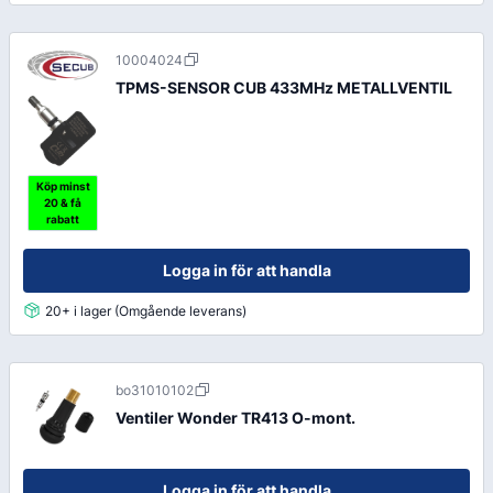
10004024
TPMS-SENSOR CUB 433MHz METALLVENTIL
Köp minst
20 & få
rabatt
Logga in för att handla
20+ i lager (Omgående leverans)
bo31010102
Ventiler Wonder TR413 O-mont.
Logga in för att handla