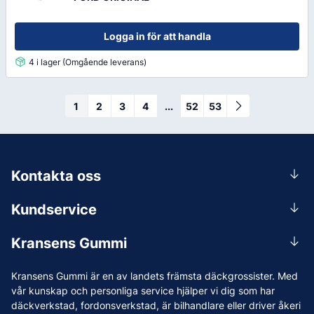
Logga in för att handla
4 i lager (Omgående leverans)
1
2
3
4
...
52
53
Kontakta oss
0156-409 00
Kundservice
Mån-Tors 07.30-16:30, Fre 07.30-15.00.
Rådgivning
Lunchstängt 12:00-12:30
Kransens Gummi
Handla
info@kransensgummi.se
Om oss
Kransens Gummi är en av landets främsta däckgrossister. Med
Leverans
Vi som jobbar på Kransens Gummi
vår kunskap och personliga service hjälper vi dig som har
Reklamation & återköp
däckverkstad, fordonsverkstad, är bilhandlare eller driver åkeri
Jobba hos oss