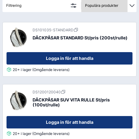
hålla hög kvalitet och lång livslängd, samtidigt som vi
Filtrering
garanterar snabb leverans från vårt lager.
DS101035-STANDARD
DÄCKPÅSAR STANDARD St/pris (200st/rulle)
Logga in för att handla
20+ i lager (Omgående leverans)
DS1200120040
DÄCKPÅSAR SUV VITA RULLE St/pris
(100st/rulle)
Logga in för att handla
20+ i lager (Omgående leverans)