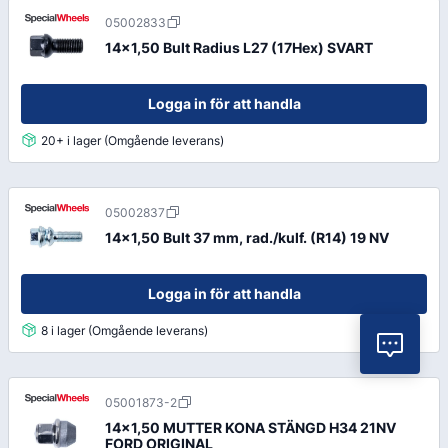
05002833
14x1,50 Bult Radius L27 (17Hex) SVART
Logga in för att handla
20+ i lager (Omgående leverans)
05002837
14x1,50 Bult 37 mm, rad./kulf. (R14) 19 NV
Logga in för att handla
8 i lager (Omgående leverans)
Vil
05001873-2
14x1,50 MUTTER KONA STÄNGD H34 21NV
FORD ORIGINAL