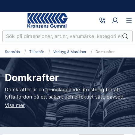
Startsida
Tillbehör
Verktyg & Maskiner
Domkrafter
Domkrafter
Domkrafter är en grundläggande utrustning för att
lyfta fordon på ett säkert och effektivt sätt, oavsett
om det gäller service, däckbyte eller reparationer. För
Visa mer
professionella verkstäder, däckspecialister och
bilhandlare är en pålitlig domkraft en viktig del av det
dagliga arbetet och bidrar till hög precision och trygg
hantering av kundfordon.