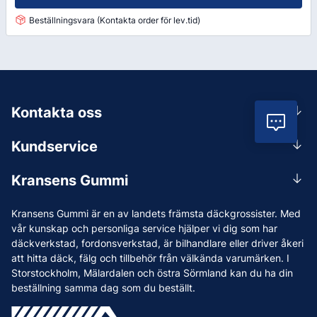
Beställningsvara (Kontakta order för lev.tid)
Kontakta oss
Vil
0156-409 00
Kundservice
Mån-Tors 07.30-16:30, Fre 07.30-15.00.
Rådgivning
Lunchstängt 12:00-12:30
Kransens Gummi
Handla
info@kransensgummi.se
Om oss
Kransens Gummi är en av landets främsta däckgrossister. Med
Leverans
Vi som jobbar på Kransens Gummi
vår kunskap och personliga service hjälper vi dig som har
Reklamation & återköp
däckverkstad, fordonsverkstad, är bilhandlare eller driver åkeri
Jobba hos oss
att hitta däck, fälg och tillbehör från välkända varumärken. I
Betalning & faktura
Nyheter
Storstockholm, Mälardalen och östra Sörmland kan du ha din
Köpvillkor
beställning samma dag som du beställt.
Tips & Råd
Vanliga frågor och svar
Varumärken