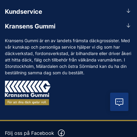
0156-409 00
Kundservice
Mån-Tors 07.30-16:30, Fre 07.30-15.00.
Rådgivning
Lunchstängt 12:00-12:30
Kransens Gummi
Handla
info@kransensgummi.se
Om oss
Kransens Gummi är en av landets främsta däckgrossister. Med
Leverans
Vi som jobbar på Kransens Gummi
vår kunskap och personliga service hjälper vi dig som har
Reklamation & återköp
däckverkstad, fordonsverkstad, är bilhandlare eller driver åkeri
Jobba hos oss
att hitta däck, fälg och tillbehör från välkända varumärken. I
Betalning & faktura
Nyheter
Storstockholm, Mälardalen och östra Sörmland kan du ha din
Köpvillkor
beställning samma dag som du beställt.
Tips & Råd
Vanliga frågor och svar
Varumärken
Våra Verkstäder
Vil
Press
Följ oss på Facebook