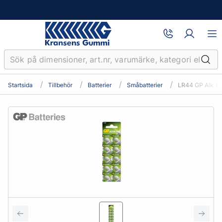
Startsida
Tillbehör
Batterier
Småbatterier
LR44 GP Alk 1-P