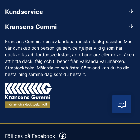
0156-409 00
Kundservice
Mån-Tors 07.30-16:30, Fre 07.30-15.00.
Rådgivning
Lunchstängt 12:00-12:30
Kransens Gummi
Handla
info@kransensgummi.se
Om oss
Kransens Gummi är en av landets främsta däckgrossister. Med
Leverans
Vi som jobbar på Kransens Gummi
vår kunskap och personliga service hjälper vi dig som har
Reklamation & återköp
däckverkstad, fordonsverkstad, är bilhandlare eller driver åkeri
Jobba hos oss
att hitta däck, fälg och tillbehör från välkända varumärken. I
Betalning & faktura
Nyheter
Storstockholm, Mälardalen och östra Sörmland kan du ha din
Köpvillkor
beställning samma dag som du beställt.
Tips & Råd
Vanliga frågor och svar
Varumärken
Våra Verkstäder
Vil
Press
Följ oss på Facebook