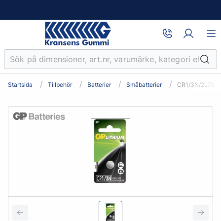
Startsida
Tillbehör
Batterier
Småbatterier
CR1/3N/2L76 GP