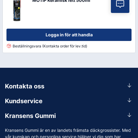
MOTIP Keramisk fett 500ml
Vil
Logga in för att handla
Beställningsvara (Kontakta order för lev.tid)
Kontakta oss
0156-409 00
Kundservice
Mån-Tors 07.30-16:30, Fre 07.30-15.00.
Rådgivning
Lunchstängt 12:00-12:30
Kransens Gummi
Handla
info@kransensgummi.se
Om oss
Kransens Gummi är en av landets främsta däckgrossister. Med
Leverans
Vi som jobbar på Kransens Gummi
vår kunskap och personliga service hjälper vi dig som har