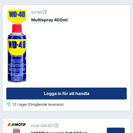
SV740
Multispray 400ml
Logga in för att handla
12 i lager (Omgående leverans)
HU8-090307