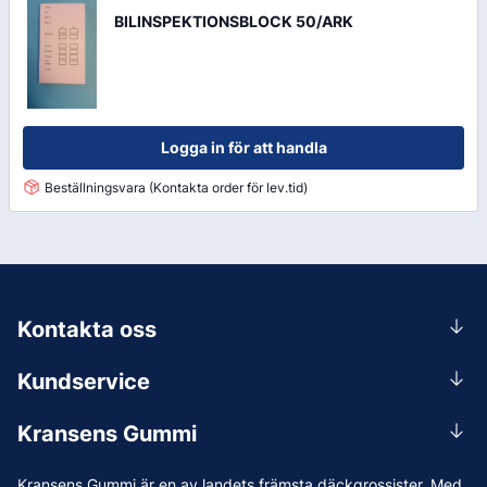
BILINSPEKTIONSBLOCK 50/ARK
Logga in för att handla
Beställningsvara (Kontakta order för lev.tid)
Kontakta oss
0156-409 00
Kundservice
Mån-Tors 07.30-16:30, Fre 07.30-15.00.
Rådgivning
Lunchstängt 12:00-12:30
Kransens Gummi
Handla
info@kransensgummi.se
Om oss
Kransens Gummi är en av landets främsta däckgrossister. Med
Leverans