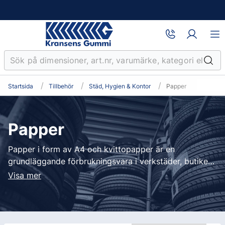
Startsida
Tillbehör
Städ, Hygien & Kontor
Papper
Papper
Papper i form av A4 och kvittopapper är en
grundläggande förbrukningsvara i verkstäder, butiker
och andra professionella verksamheter. A4-papper
Visa mer
används för utskrifter och dokumentation, medan
kvittopapper är anpassat för kassasystem och
skrivare med krav på tydlig och hållbar utskrift.