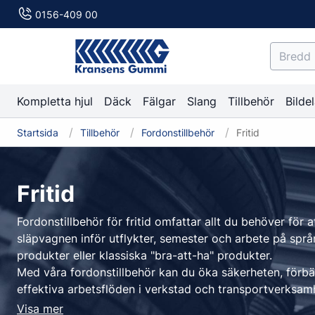
0156-409 00
Kompletta hjul
Däck
Fälgar
Slang
Tillbehör
Bildel
Startsida
Tillbehör
Fordonstillbehör
Fritid
Däck
Fälgar
Slang
Tillbehör
Gå till
Gå till
Gå till
Däck
Gå till
Slang
Fälgar
Tillbehör
Fritid
Personbil
Aluminiumfälgar
Slangar
Reparationsmaterial
Lastbil
Stålfälgar
Mousse
Förbruknings
Fordonstillbehör för fritid omfattar allt du behöver för at
C-däck
Personbil
Innerliner sealer
Lastbil Nydäck
Dubb
släpvagnen inför utflykter, semester och arbete på spr
Sommardäck
MC
Kappor
Lastbil Regummerade
Däckkritor
produkter eller klassiska "bra-att-ha" produkter.
Dubbdäck
Reparationsplugg
Däckpåsar
Med våra fordonstillbehör kan du öka säkerheten, förb
effektiva arbetsflöden i verkstad och transportverksam
Friktionsdäck
Ruggvätska
Monterings- 
tillgänglighet och pålitlig kvalitet gör Kransens Gummi til
Visa mer