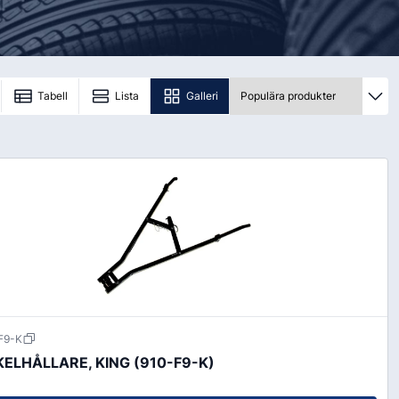
order@kransensgummi.se
Till kundservice
Tabell
Lista
Galleri
tskor
Arbetshandskar & Skyddsutrustning
Arbetshandskar
Skyddsutrustning
F9-K
ELHÅLLARE, KING (910-F9-K)