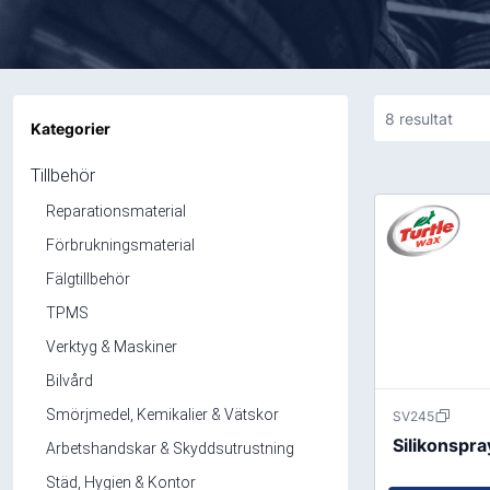
Slanglappar
Penslar
fordonstillbehör för fritid.
Industridäck
Vulkcement
MC & Scooter
Punkteringss
Luftdäck
Vulkgummi
Lim & Tätning
Massiva däck
8
resultat
Kategorier
Övriga däck
Tillbehör
Reparationsmaterial
Verktyg & Maskiner
Bilvård
Förbrukningsmaterial
Balanseringsmaskin
Fälgtillbehör
Exteriör
TPMS
Domkrafter
Interiör
Verktyg & Maskiner
Däckkärror
Tillbehör Bilv
Bilvård
Hjultvätt
Smörjmedel, Kemikalier & Vätskor
SV245
Hylsor
Silikonspr
Arbetshandskar & Skyddsutrustning
Luftverktyg
Städ, Hygien & Kontor