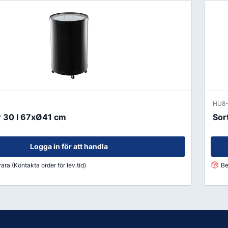
HU8
r 30 l 67xØ41 cm
Sor
Logga in för att handla
ara (Kontakta order för lev.tid)
Be