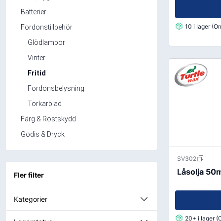
Mutterdragare
Batterier
Nipplar
10 i lager (
Fordonstillbehör
Monteringsverktyg
Glödlampor
Reparationsverktyg
Vinter
Stålborstar
Fritid
Fordonsbelysning
Städ, Hygien & Kontor
Batterier
Torkarblad
Avfallshantering
Batteriladdni
Färg & Rostskydd
Hygien
Fordonsbatter
Godis & Dryck
Papper
Småbatterier
Pennor
Startbooster
SV302
Låsolja 50
Däcketiketter
Fler filter
Tejp
Kategorier
20+ i lager 