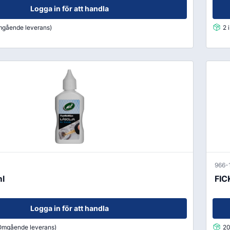
Oljor
Logga in för att handla
Smörjfett
Omgående leverans)
2 
Smörjmedel
Spillhantering
Spolarvätska
Fordonstillbehör
ng
Glödlampor
ier
Vinter
Fritid
Fordonsbelysning
966-
ml
FIC
Torkarblad
Logga in för att handla
(Omgående leverans)
20