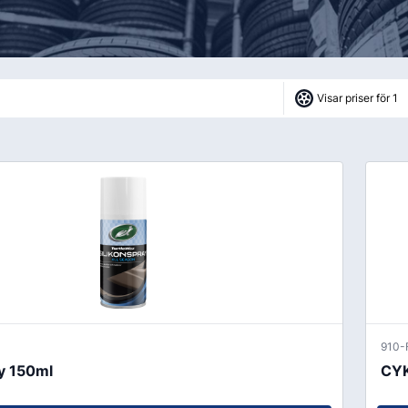
Fälglås
kydd
ATV
Grönyte & Smådäck
Kåpor
Mutterpåsar
Spacer
Visar priser för 1
Ventiler
Vikter
Smörjmedel, Kemikalier & Vä
Adblue
Alkylatbensin
ård
Batterivatten
Bromsrengöring
910-
Glykol
ay 150ml
CYK
Hjultvätt Kem