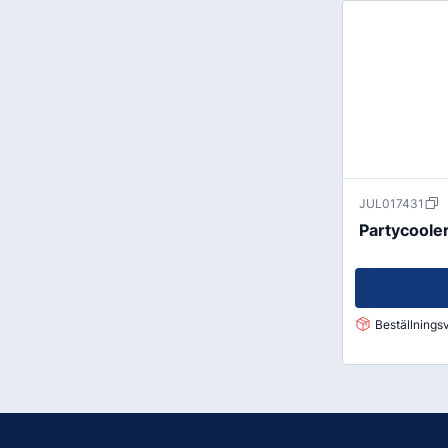
JUL017431
Partycoole
Beställningsv