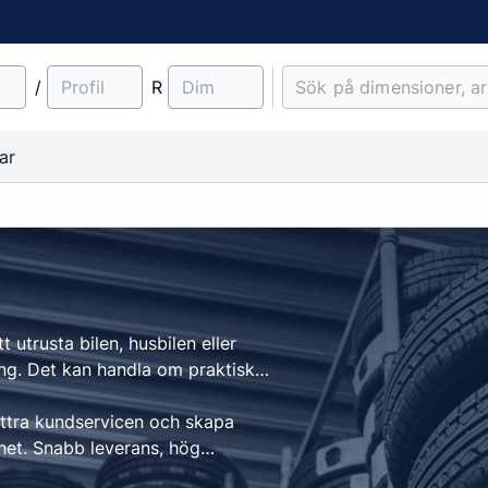
/
R
ar
material
Lantbruk
Entreprenad & Maskiner
Lastbilsfälgar
O-ringar
Fälgtillbehör
t utrusta bilen, husbilen eller
Traktordäck
Pinnbultar
ång. Det kan handla om praktiska
Implementdäck
Fälgskydd
Skogsdäck
Bult & Mutter
ättra kundservicen och skapa
het. Snabb leverans, hög
& Demonteringskem
Centreringsringar
l din självklara partner för