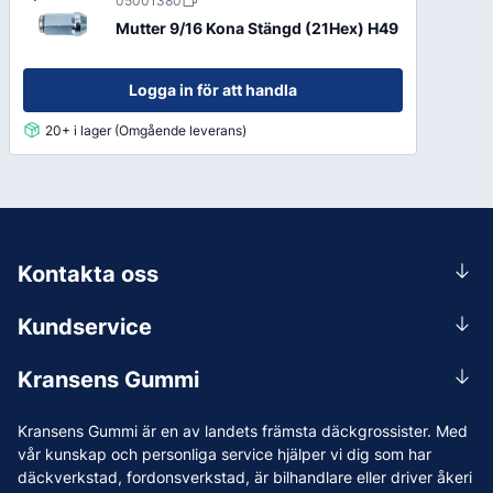
05001380
Mutter 9/16 Kona Stängd (21Hex) H49
Logga in för att handla
20+ i lager (Omgående leverans)
Kontakta oss
0156-409 00
Kundservice
Mån-Tors 07.30-16:30, Fre 07.30-15.00.
Rådgivning
Lunchstängt 12:00-12:30
Kransens Gummi
Handla
info@kransensgummi.se
Om oss
Kransens Gummi är en av landets främsta däckgrossister. Med
Leverans
Vi som jobbar på Kransens Gummi
vår kunskap och personliga service hjälper vi dig som har
Reklamation & återköp
däckverkstad, fordonsverkstad, är bilhandlare eller driver åkeri
Jobba hos oss