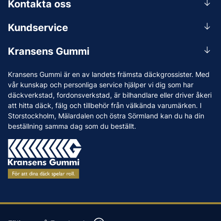
Kontakta oss
0156-409 00
Kundservice
Mån-Tors 07.30-16:30, Fre 07.30-15.00.
Rådgivning
Lunchstängt 12:00-12:30
Kransens Gummi
Handla
info@kransensgummi.se
Om oss
Kransens Gummi är en av landets främsta däckgrossister. Med
Leverans
Vi som jobbar på Kransens Gummi
vår kunskap och personliga service hjälper vi dig som har
Reklamation & återköp
däckverkstad, fordonsverkstad, är bilhandlare eller driver åkeri
Jobba hos oss
att hitta däck, fälg och tillbehör från välkända varumärken. I
Betalning & faktura
Nyheter
Storstockholm, Mälardalen och östra Sörmland kan du ha din
Köpvillkor
beställning samma dag som du beställt.
Tips & Råd
Vanliga frågor och svar
Varumärken
Våra Verkstäder
Press