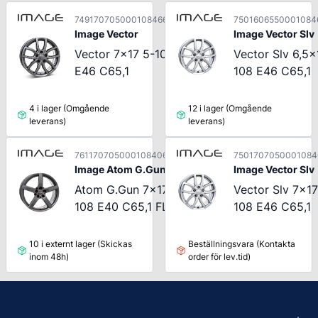
74917070500010846651
7501606550001084
Image Vector
Image Vector Slv
Vector 7x17 5-108
Vector Slv 6,5x
E46 C65,1
108 E46 C65,1
4 i lager (Omgående
12 i lager (Omgående
leverans)
leverans)
76117070500010840651
7501707050001084
Image Atom G.Gun
Image Vector Slv
Atom G.Gun 7x17 5-
Vector Slv 7x17
108 E40 C65,1 FLAT
108 E46 C65,1
10 i externt lager (Skickas
Beställningsvara (Kontakta
inom 48h)
order för lev.tid)