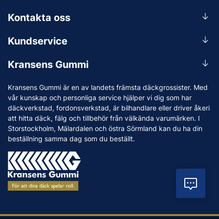
Kontakta oss
0156-409 00
Kundservice
Mån-Tors 07.30-16:30, Fre 07.30-15.00.
Rådgivning
Lunchstängt 12:00-12:30
Kransens Gummi
Handla
info@kransensgummi.se
Om oss
Kransens Gummi är en av landets främsta däckgrossister. Med
Leverans
Vi som jobbar på Kransens Gummi
vår kunskap och personliga service hjälper vi dig som har
Reklamation & återköp
däckverkstad, fordonsverkstad, är bilhandlare eller driver åkeri
Jobba hos oss
att hitta däck, fälg och tillbehör från välkända varumärken. I
Betalning & faktura
Nyheter
Storstockholm, Mälardalen och östra Sörmland kan du ha din
Köpvillkor
beställning samma dag som du beställt.
Tips & Råd
Vanliga frågor och svar
Varumärken
Våra Verkstäder
Vil
Press