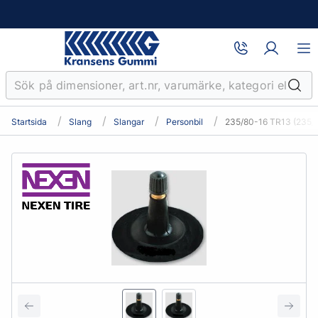
Startsida
Slang
Slangar
Personbil
235/80-16 TR13 (235/