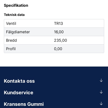
Specifikation
Teknisk data
Ventil
TR13
Fälgdiameter
16,00
Bredd
235,00
Profil
0,00
Kontakta oss
0156-409 00
Kundservice
Mån-Tors 07.30-16:30, Fre 07.30-15.00.
Rådgivning
Lunchstängt 12:00-12:30
Kransens Gummi