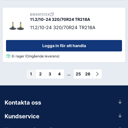
BW4915104
11.2/10-24 320/70R24 TR218A
11.2/10-24 320/70R24 TR218A
Logga in för att handla
6 i lager (Omgående leverans)
1
2
3
4
...
25
26
Kontakta oss
0156-409 00
Kundservice
Mån-Tors 07.30-16:30, Fre 07.30-15.00.
Rådgivning
Lunchstängt 12:00-12:30