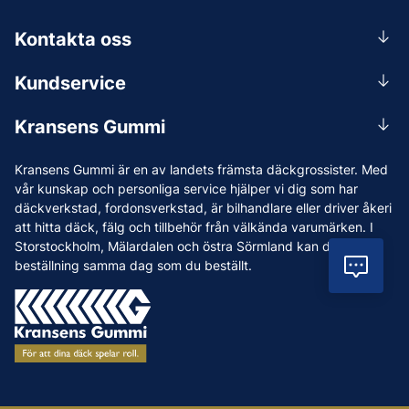
Kontakta oss
0156-409 00
Kundservice
Mån-Tors 07.30-16:30, Fre 07.30-15.00.
Rådgivning
Lunchstängt 12:00-12:30
Kransens Gummi
Handla
info@kransensgummi.se
Om oss
Kransens Gummi är en av landets främsta däckgrossister. Med
Leverans
Vi som jobbar på Kransens Gummi
vår kunskap och personliga service hjälper vi dig som har
Reklamation & återköp
däckverkstad, fordonsverkstad, är bilhandlare eller driver åkeri
Jobba hos oss
att hitta däck, fälg och tillbehör från välkända varumärken. I
Betalning & faktura
Nyheter
Storstockholm, Mälardalen och östra Sörmland kan du ha din
Köpvillkor
beställning samma dag som du beställt.
Vil
Tips & Råd
Vanliga frågor och svar
Varumärken
Våra Verkstäder
Press