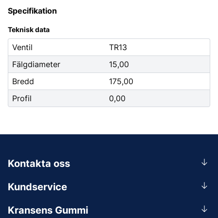
Specifikation
Teknisk data
Ventil
TR13
Fälgdiameter
15,00
Bredd
175,00
Profil
0,00
Kontakta oss
0156-409 00
Kundservice
Mån-Tors 07.30-16:30, Fre 07.30-15.00.
Rådgivning
Lunchstängt 12:00-12:30
Kransens Gummi