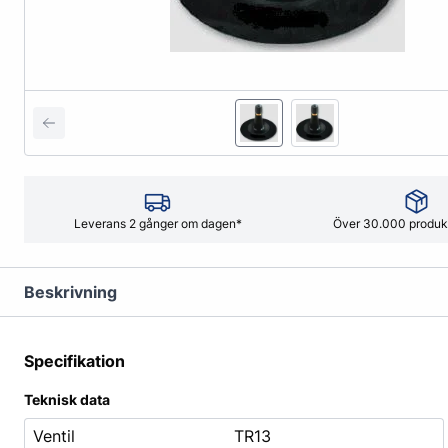
Slanglappar
Penslar
Industridäck
Vulkcement
MC & Scooter
Punkteringss
Luftdäck
Vulkgummi
Lim & Tätning
Massiva däck
Övriga däck
Verktyg & Maskiner
Bilvård
Leverans 2 gånger om dagen*
Över 30.000 produkt
Balanseringsmaskin
Exteriör
Domkrafter
Interiör
Beskrivning
Däckkärror
Tillbehör Bilv
Hjultvätt
Specifikation
Hylsor
Teknisk data
Luftverktyg
Ventil
TR13