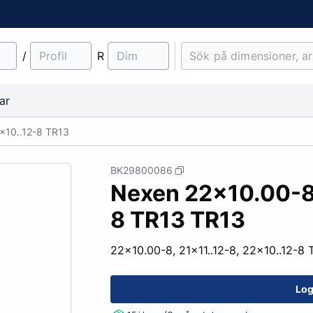
/
R
ar
2x10..12-8 TR13
BK29800086
Nexen 22x10.00-8,
material
Lantbruk
Entreprenad & Maskiner
Lastbilsfälgar
O-ringar
Fälgtillbehör
8 TR13 TR13
Traktordäck
Pinnbultar
Implementdäck
Fälgskydd
22x10.00-8, 21x11..12-8, 22x10..12-8
Skogsdäck
Bult & Mutter
Log
& Demonteringskem
Centreringsringar