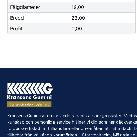
Mutterdragare
Fälgdiameter
19,00
Nipplar
Bredd
22,00
Monteringsverktyg
Profil
0,00
Reparationsverktyg
Stålborstar
Städ, Hygien & Kontor
Batterier
Avfallshantering
Batteriladdni
Hygien
Fordonsbatter
Papper
Småbatterier
Pennor
Startbooster
Däcketiketter
Kransens Gummi är en av landets främsta däckgrossister. Med v
Tejp
kunskap och personliga service hjälper vi dig som har däckverks
fordonsverkstad, är bilhandlare eller driver åkeri att hitta däck, f
tillbehör från välkända varumärken. I Storstockholm, Mälardalen