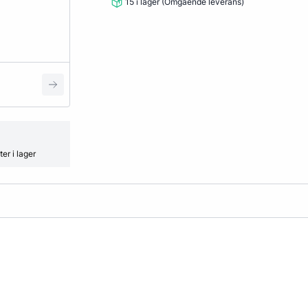
Fälglås
15 i lager (Omgående leverans)
kydd
ATV
Grönyte & Smådäck
Kåpor
Mutterpåsar
Spacer
Ventiler
Vikter
Smörjmedel, Kemikalier & Vä
er i lager
Adblue
Alkylatbensin
ård
Batterivatten
Bromsrengöring
Glykol
Hjultvätt Kem