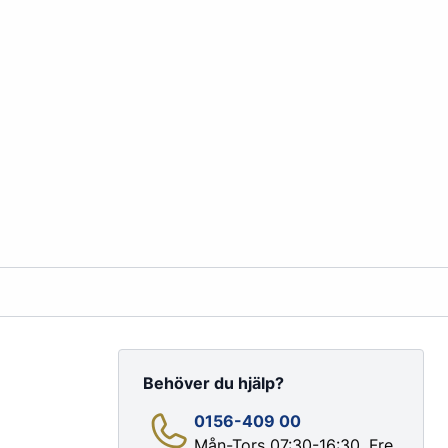
order@kransensgummi.se
Till kundservice
tskor
Arbetshandskar & Skyddsutrustning
Arbetshandskar
Skyddsutrustning
Behöver du hjälp?
0156-409 00
Mån-Tors 07:30-16:30, Fre