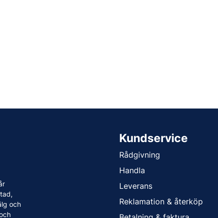
Oljor
Smörjfett
Smörjmedel
Spillhantering
Spolarvätska
Fordonstillbehör
ng
Glödlampor
ier
Vinter
Kundservice
Fritid
Rådgivning
Fordonsbelysning
Handla
Torkarblad
år
Leverans
tad,
Reklamation & återköp
älg och
 och
Betalning & faktura