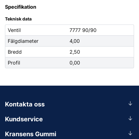
Specifikation
Teknisk data
Ventil
7777 90/90
Fälgdiameter
4,00
Bredd
2,50
Profil
0,00
Kontakta oss
0156-409 00
Kundservice
Mån-Tors 07.30-16:30, Fre 07.30-15.00.
Rådgivning
Lunchstängt 12:00-12:30
Kransens Gummi