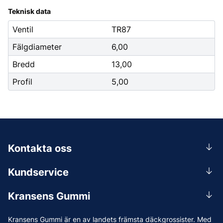
Teknisk data
Ventil
TR87
Fälgdiameter
6,00
Bredd
13,00
Profil
5,00
Kontakta oss
0156-409 00
Kundservice
Mån-Tors 07.30-16:30, Fre 07.30-15.00.
Rådgivning
Lunchstängt 12:00-12:30
Kransens Gummi
Handla
info@kransensgummi.se
Om oss
Kransens Gummi är en av landets främsta däckgrossister. Med
Leverans