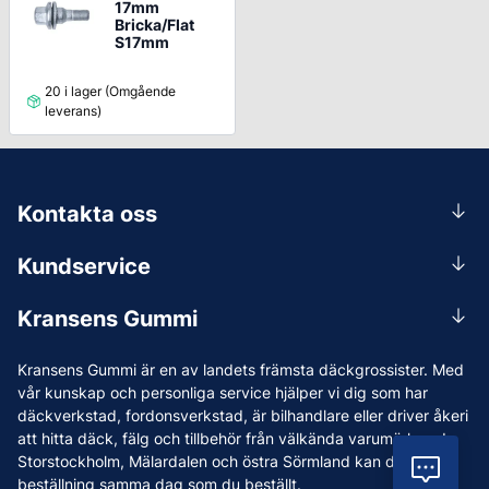
17mm
Bricka/Flat
S17mm
20 i lager (Omgående
leverans)
Kontakta oss
0156-409 00
Kundservice
Mån-Tors 07.30-16:30, Fre 07.30-15.00.
Rådgivning
Lunchstängt 12:00-12:30
Kransens Gummi
Handla
info@kransensgummi.se
Om oss
Kransens Gummi är en av landets främsta däckgrossister. Med
Leverans
Vi som jobbar på Kransens Gummi
vår kunskap och personliga service hjälper vi dig som har
Reklamation & återköp
däckverkstad, fordonsverkstad, är bilhandlare eller driver åkeri
Jobba hos oss
att hitta däck, fälg och tillbehör från välkända varumärken. I
Betalning & faktura
Nyheter
Storstockholm, Mälardalen och östra Sörmland kan du ha din
Vil
Köpvillkor
beställning samma dag som du beställt.