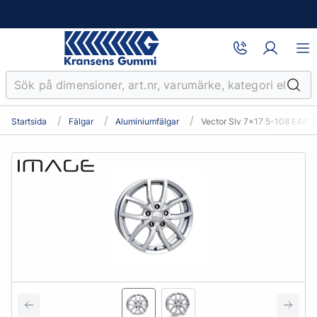
Startsida
Fälgar
Aluminiumfälgar
Vector Slv 7x17 5-108 E46 C