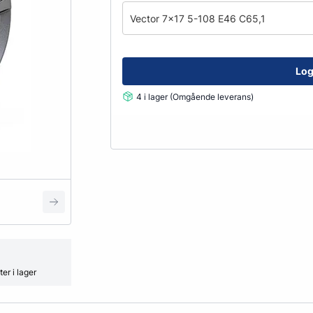
Fälglås
Vector 7x17 5-108 E46 C65,1
kydd
ATV
Grönyte & Smådäck
Kåpor
Mutterpåsar
Spacer
Log
Ventiler
4 i lager (Omgående leverans)
Vikter
Smörjmedel, Kemikalier & Vä
Adblue
Alkylatbensin
ård
Batterivatten
Bromsrengöring
Glykol
er i lager
Hjultvätt Kem