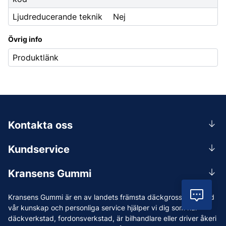
Ljudreducerande teknik
Nej
Övrig info
Produktlänk
Kontakta oss
0156-409 00
Kundservice
Mån-Tors 07.30-16:30, Fre 07.30-15.00.
Rådgivning
Lunchstängt 12:00-12:30
Kransens Gummi
Handla
info@kransensgummi.se
Om oss
Vil
Kransens Gummi är en av landets främsta däckgrossister. Med
Leverans
Vi som jobbar på Kransens Gummi
vår kunskap och personliga service hjälper vi dig som har
Reklamation & återköp
däckverkstad, fordonsverkstad, är bilhandlare eller driver åkeri
Jobba hos oss