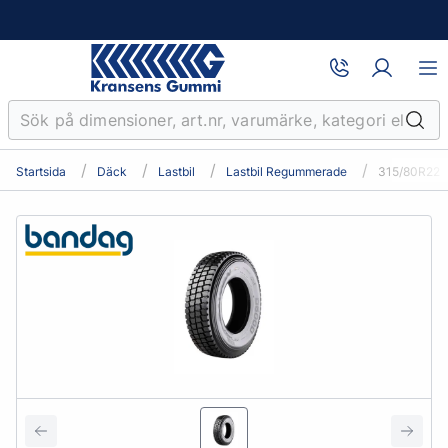
Startsida
Däck
Lastbil
Lastbil Regummerade
315/80R22.