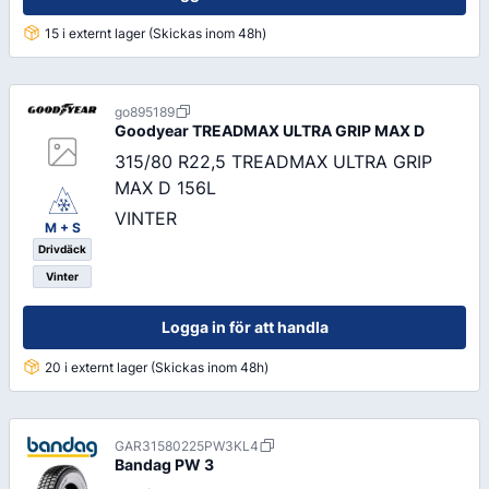
15 i externt lager (Skickas inom 48h)
go895189
Goodyear
TREADMAX ULTRA GRIP MAX D
315/80 R22,5 TREADMAX ULTRA GRIP
MAX D 156L
VINTER
M + S
Drivdäck
Vinter
Logga in för att handla
20 i externt lager (Skickas inom 48h)
GAR31580225PW3KL4
Bandag
PW 3