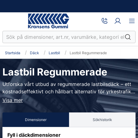
Startsida
Däck
Lastbil
Lastbil Regummerade
Lastbil Regummerade
Utforska vårt utbud av regummerade lastbilsdäck – ett
kostnadseffektivt och hållbart alternativ för yrkestrafik
och tung transport. Vi erbjuder regummerade däck från
Visa mer
ledande tillverkare, anpassade för allt från fjärrtrafik och
regional distribution till anläggningskörning. Perfekta för
Dimensioner
Sökhistorik
dig som vill minska driftkostnader utan att kompromissa
med prestanda eller säkerhet.
Fyll i däckdimensioner