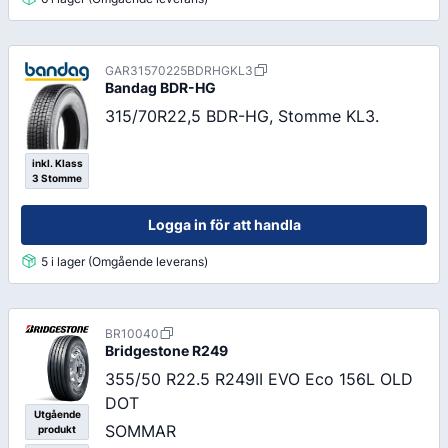
GAR31570225BDRHGKL3
Bandag
BDR-HG
315/70R22,5 BDR-HG, Stomme KL3.
inkl. Klass
3 Stomme
Logga in för att handla
5 i lager (Omgående leverans)
BR10040
Bridgestone
R249
355/50 R22.5 R249II EVO Eco 156L OLD
DOT
Utgående
SOMMAR
produkt