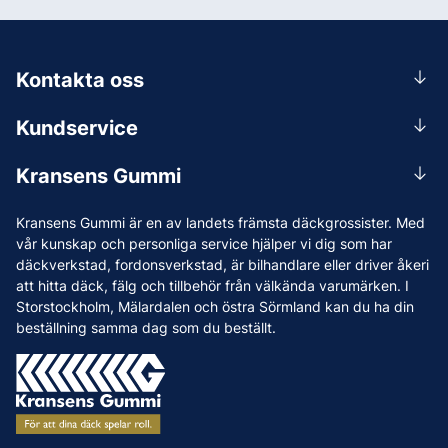
Kontakta oss
0156-409 00
Kundservice
Mån-Tors 07.30-16:30, Fre 07.30-15.00.
Rådgivning
Lunchstängt 12:00-12:30
Kransens Gummi
Handla
info@kransensgummi.se
Om oss
Kransens Gummi är en av landets främsta däckgrossister. Med
Leverans
Vi som jobbar på Kransens Gummi
vår kunskap och personliga service hjälper vi dig som har
Reklamation & återköp
däckverkstad, fordonsverkstad, är bilhandlare eller driver åkeri
Jobba hos oss
att hitta däck, fälg och tillbehör från välkända varumärken. I
Betalning & faktura
Nyheter
Storstockholm, Mälardalen och östra Sörmland kan du ha din
Köpvillkor
beställning samma dag som du beställt.
Tips & Råd
Vanliga frågor och svar
Varumärken
Våra Verkstäder
Press