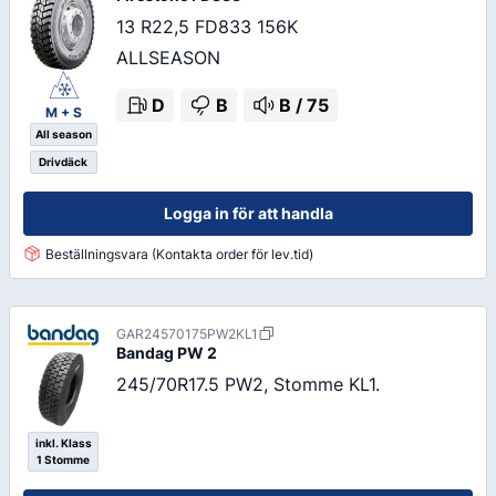
13 R22,5 FD833 156K
ALLSEASON
D
B
B
/
75
M + S
All season
Drivdäck
Logga in för att handla
Beställningsvara (Kontakta order för lev.tid)
GAR24570175PW2KL1
Bandag
PW 2
245/70R17.5 PW2, Stomme KL1.
inkl. Klass
1 Stomme