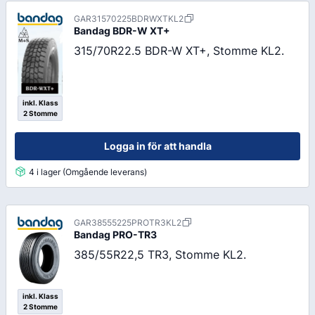
GAR31570225BDRWXTKL2
Bandag
BDR-W XT+
315/70R22.5 BDR-W XT+, Stomme KL2.
inkl. Klass
2 Stomme
Logga in för att handla
4 i lager (Omgående leverans)
GAR38555225PROTR3KL2
Bandag
PRO-TR3
385/55R22,5 TR3, Stomme KL2.
inkl. Klass
2 Stomme