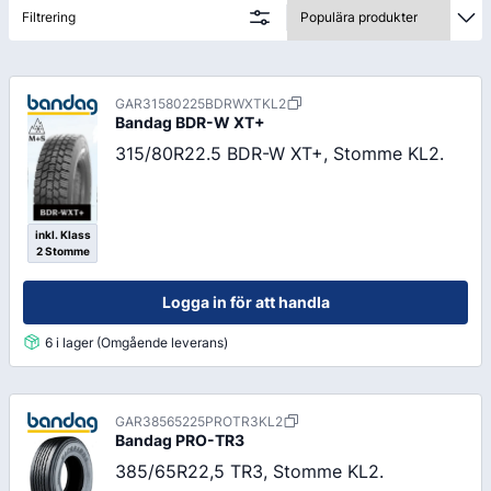
Filtrering
GAR31580225BDRWXTKL2
Bandag
BDR-W XT+
315/80R22.5 BDR-W XT+, Stomme KL2.
inkl. Klass
2 Stomme
Logga in för att handla
6 i lager (Omgående leverans)
GAR38565225PROTR3KL2
Bandag
PRO-TR3
385/65R22,5 TR3, Stomme KL2.