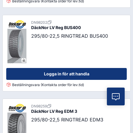
Beställningsvara (Kontakta order för lev.tid)
DN98202
DäckNor LV Reg
BUS400
295/80-22,5 RINGTREAD BUS400
Logga in för att handla
Beställningsvara (Kontakta order för lev.tid)
Vil
DN98259
DäckNor LV Reg
EDM 3
295/80-22,5 RINGTREAD EDM3