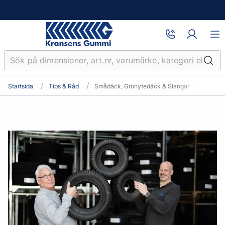
Startsida
Tips & Råd
Smådäck, Grönytedäck & Slangar