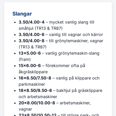
Slangar
3.50/4.00-4
– mycket vanlig slang till
småhjul (TR13 & TR87)
3.50/4.00-6
– vanlig till vagnar och kärror
3.50/4.00-8
– till grönytemaskiner, vagnar
(TR13 & TR87)
13x5.00-6
– vanlig grönytemaskin-slang
(fram)
15x6.00-6
– förekommer ofta på
åkgräsklippare
16x6.50/7.50-8
– vanlig på klippare och
parkmaskiner
18x8.50/9.50-8
– bakhjul på gräsklippare
och arbetsmaskiner
20x8.00/10.00-8
– arbetsmaskiner,
vagnar
23x8.50/10.50-12
– till större park- och