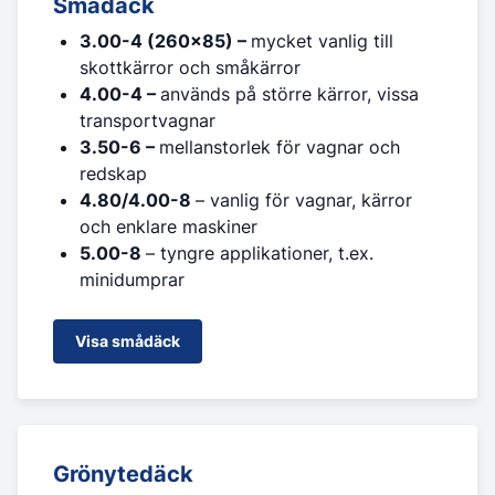
Smådäck
3.00-4 (260x85) –
mycket vanlig till
skottkärror och småkärror
4.00-4 –
används på större kärror, vissa
transportvagnar
3.50-6 –
mellanstorlek för vagnar och
redskap
4.80/4.00-8
– vanlig för vagnar, kärror
och enklare maskiner
5.00-8
– tyngre applikationer, t.ex.
minidumprar
Visa smådäck
Grönytedäck