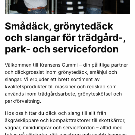
Smådäck, grönytedäck
och slangar för trädgård-,
park- och servicefordon
Välkommen till Kransens Gummi – din pålitliga partner
och däckgrossist inom grönytedäck, småhjul och
slangar. Vi erbjuder ett brett sortiment av
kvalitetsprodukter till maskiner och redskap som
används inom trädgårdsarbete, grönyteskötsel och
parkförvaltning.
Hos oss hittar du däck och slang till allt från
åkgräsklippare och kompakttraktorer till skottkärror,
vagnar, minidumprar och servicefordon – alltid med
fokus på slitstyrka, rätt passform och snabb leverans.