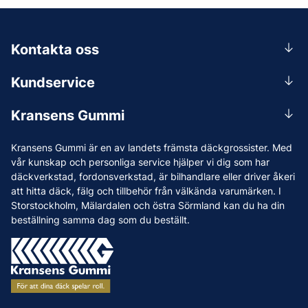
Kontakta oss
0156-409 00
Kundservice
Mån-Tors 07.30-16:30, Fre 07.30-15.00.
Rådgivning
Lunchstängt 12:00-12:30
Kransens Gummi
Handla
info@kransensgummi.se
Om oss
Kransens Gummi är en av landets främsta däckgrossister. Med
Leverans
Vi som jobbar på Kransens Gummi
vår kunskap och personliga service hjälper vi dig som har
Reklamation & återköp
däckverkstad, fordonsverkstad, är bilhandlare eller driver åkeri
Jobba hos oss
att hitta däck, fälg och tillbehör från välkända varumärken. I
Betalning & faktura
Nyheter
Storstockholm, Mälardalen och östra Sörmland kan du ha din
Köpvillkor
beställning samma dag som du beställt.
Tips & Råd
Vanliga frågor och svar
Varumärken
Våra Verkstäder
Press