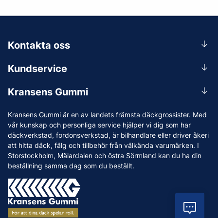
Kontakta oss
0156-409 00
Kundservice
Mån-Tors 07.30-16:30, Fre 07.30-15.00.
Rådgivning
Lunchstängt 12:00-12:30
Kransens Gummi
Handla
info@kransensgummi.se
Om oss
Kransens Gummi är en av landets främsta däckgrossister. Med
Leverans
Vi som jobbar på Kransens Gummi
vår kunskap och personliga service hjälper vi dig som har
Reklamation & återköp
däckverkstad, fordonsverkstad, är bilhandlare eller driver åkeri
Jobba hos oss
att hitta däck, fälg och tillbehör från välkända varumärken. I
Betalning & faktura
Nyheter
Storstockholm, Mälardalen och östra Sörmland kan du ha din
Köpvillkor
beställning samma dag som du beställt.
Tips & Råd
Vanliga frågor och svar
Varumärken
Våra Verkstäder
Vil
Press