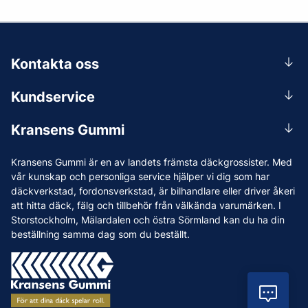
Kontakta oss
0156-409 00
Kundservice
Mån-Tors 07.30-16:30, Fre 07.30-15.00.
Rådgivning
Lunchstängt 12:00-12:30
Kransens Gummi
Handla
info@kransensgummi.se
Om oss
Kransens Gummi är en av landets främsta däckgrossister. Med
Leverans
Vi som jobbar på Kransens Gummi
vår kunskap och personliga service hjälper vi dig som har
Reklamation & återköp
däckverkstad, fordonsverkstad, är bilhandlare eller driver åkeri
Jobba hos oss
att hitta däck, fälg och tillbehör från välkända varumärken. I
Betalning & faktura
Nyheter
Storstockholm, Mälardalen och östra Sörmland kan du ha din
Köpvillkor
beställning samma dag som du beställt.
Tips & Råd
Vanliga frågor och svar
Varumärken
Våra Verkstäder
Vil
Press