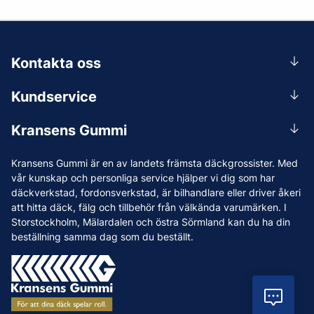
Kontakta oss
0156-409 00
Kundservice
Mån-Tors 07.30-16:30, Fre 07.30-15.00.
Rådgivning
Lunchstängt 12:00-12:30
Kransens Gummi
Handla
info@kransensgummi.se
Om oss
Kransens Gummi är en av landets främsta däckgrossister. Med
Leverans
Vi som jobbar på Kransens Gummi
vår kunskap och personliga service hjälper vi dig som har
Reklamation & återköp
däckverkstad, fordonsverkstad, är bilhandlare eller driver åkeri
Jobba hos oss
att hitta däck, fälg och tillbehör från välkända varumärken. I
Betalning & faktura
Nyheter
Storstockholm, Mälardalen och östra Sörmland kan du ha din
Köpvillkor
beställning samma dag som du beställt.
Tips & Råd
Vanliga frågor och svar
Varumärken
Våra Verkstäder
Vil
Press