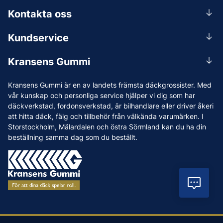
Kontakta oss
0156-409 00
Kundservice
Mån-Tors 07.30-16:30, Fre 07.30-15.00.
Rådgivning
Lunchstängt 12:00-12:30
Kransens Gummi
Handla
info@kransensgummi.se
Om oss
Kransens Gummi är en av landets främsta däckgrossister. Med
Leverans
Vi som jobbar på Kransens Gummi
vår kunskap och personliga service hjälper vi dig som har
Reklamation & återköp
däckverkstad, fordonsverkstad, är bilhandlare eller driver åkeri
Jobba hos oss
att hitta däck, fälg och tillbehör från välkända varumärken. I
Betalning & faktura
Nyheter
Storstockholm, Mälardalen och östra Sörmland kan du ha din
Köpvillkor
beställning samma dag som du beställt.
Tips & Råd
Vanliga frågor och svar
Varumärken
Våra Verkstäder
Vil
Press