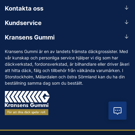
Kontakta oss
0156-409 00
Kundservice
Mån-Tors 07.30-16:30, Fre 07.30-15.00.
Rådgivning
Lunchstängt 12:00-12:30
Kransens Gummi
Handla
info@kransensgummi.se
Om oss
Kransens Gummi är en av landets främsta däckgrossister. Med
Leverans
Vi som jobbar på Kransens Gummi
vår kunskap och personliga service hjälper vi dig som har
Reklamation & återköp
däckverkstad, fordonsverkstad, är bilhandlare eller driver åkeri
Jobba hos oss
att hitta däck, fälg och tillbehör från välkända varumärken. I
Betalning & faktura
Nyheter
Storstockholm, Mälardalen och östra Sörmland kan du ha din
Köpvillkor
beställning samma dag som du beställt.
Tips & Råd
Vanliga frågor och svar
Varumärken
Våra Verkstäder
Vil
Press