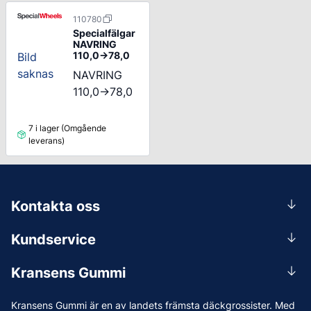
110780
Specialfälgar
NAVRING
110,0->78,0
Bild
saknas
NAVRING
110,0->78,0
7 i lager (Omgående
leverans)
Kontakta oss
0156-409 00
Kundservice
Mån-Tors 07.30-16:30, Fre 07.30-15.00.
Rådgivning
Lunchstängt 12:00-12:30
Kransens Gummi
Handla
info@kransensgummi.se
Om oss
Kransens Gummi är en av landets främsta däckgrossister. Med
Leverans