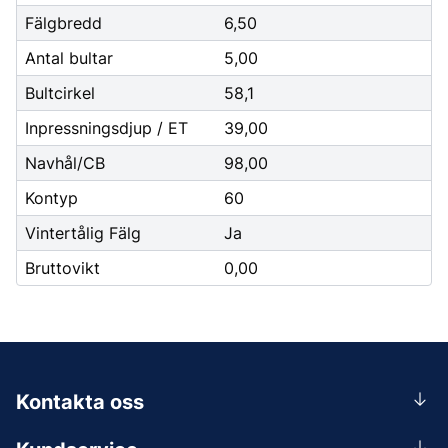
Fälgbredd
6,50
Antal bultar
5,00
Bultcirkel
58,1
Inpressningsdjup / ET
39,00
Navhål/CB
98,00
Kontyp
60
Vintertålig Fälg
Ja
Bruttovikt
0,00
Kontakta oss
0156-409 00