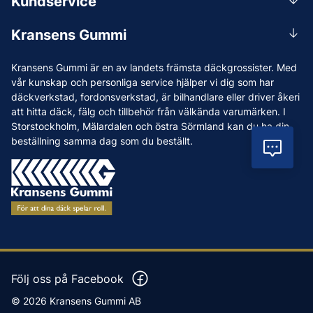
Kundservice
Mån-Tors 07.30-16:30, Fre 07.30-15.00.
Rådgivning
Lunchstängt 12:00-12:30
Kransens Gummi
Handla
info@kransensgummi.se
Om oss
Kransens Gummi är en av landets främsta däckgrossister. Med
Leverans
Vi som jobbar på Kransens Gummi
vår kunskap och personliga service hjälper vi dig som har
Reklamation & återköp
däckverkstad, fordonsverkstad, är bilhandlare eller driver åkeri
Jobba hos oss
att hitta däck, fälg och tillbehör från välkända varumärken. I
Betalning & faktura
Nyheter
Storstockholm, Mälardalen och östra Sörmland kan du ha din
Köpvillkor
beställning samma dag som du beställt.
Tips & Råd
Vil
Vanliga frågor och svar
Varumärken
Våra Verkstäder
Press
Följ oss på Facebook
© 2026 Kransens Gummi AB