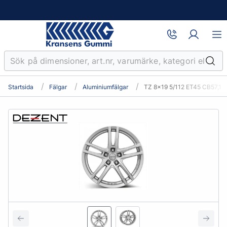
Startsida
Fälgar
Aluminiumfälgar
TZ 8x19 5/112 ET45 CB57,1