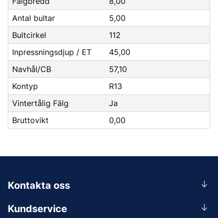
Fälgbredd
8,00
Antal bultar
5,00
Bultcirkel
112
Inpressningsdjup / ET
45,00
Navhål/CB
57,10
Kontyp
R13
Vintertålig Fälg
Ja
Bruttovikt
0,00
Kontakta oss
0156-409 00
Kundservice
Mån-Tors 07.30-16:30, Fre 07.30-15.00.