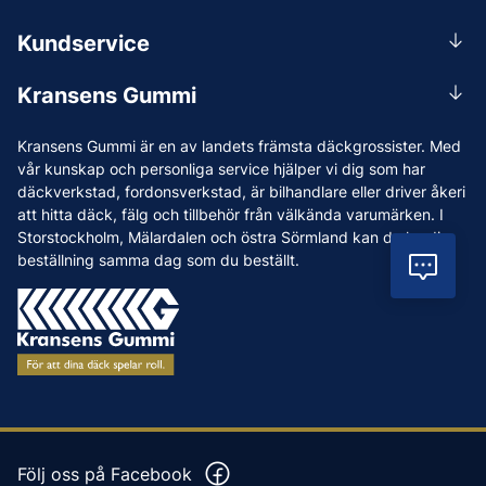
0156-409 00
Kundservice
Mån-Tors 07.30-16:30, Fre 07.30-15.00.
Rådgivning
Lunchstängt 12:00-12:30
Kransens Gummi
Handla
info@kransensgummi.se
Om oss
Kransens Gummi är en av landets främsta däckgrossister. Med
Leverans
Vi som jobbar på Kransens Gummi
vår kunskap och personliga service hjälper vi dig som har
Reklamation & återköp
däckverkstad, fordonsverkstad, är bilhandlare eller driver åkeri
Jobba hos oss
att hitta däck, fälg och tillbehör från välkända varumärken. I
Betalning & faktura
Nyheter
Storstockholm, Mälardalen och östra Sörmland kan du ha din
Köpvillkor
beställning samma dag som du beställt.
Vil
Tips & Råd
Vanliga frågor och svar
Varumärken
Våra Verkstäder
Press
Följ oss på Facebook