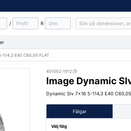
/
R
ar
5-114,3 E40 C60,05 FLAT
401002-1012
Image Dynamic Sl
material
Lantbruk
Entreprenad & Maskiner
Lastbilsfälgar
O-ringar
Fälgtillbehör
Dynamic Slv 7x16 5-114,3 E40 C60,0
Traktordäck
Pinnbultar
Implementdäck
Fälgskydd
Fälgar
Skogsdäck
Bult & Mutter
& Demonteringskem
Centreringsringar
Välj fälg