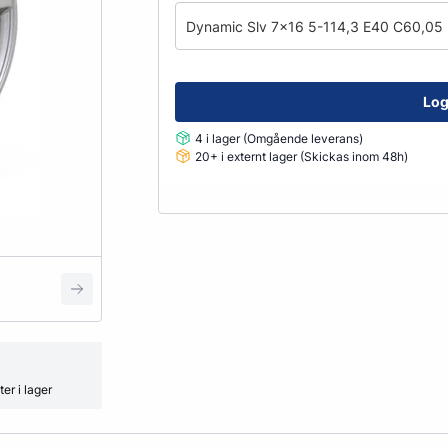
Fälglås
Dynamic Slv 7x16 5-114,3 E40 C60,05
kydd
ATV
Grönyte & Smådäck
Kåpor
Mutterpåsar
Spacer
Log
Ventiler
4 i lager (Omgående leverans)
20+ i externt lager (Skickas inom 48h)
Vikter
Smörjmedel, Kemikalier & Vä
Adblue
Alkylatbensin
ård
Batterivatten
Bromsrengöring
Glykol
er i lager
Hjultvätt Kem