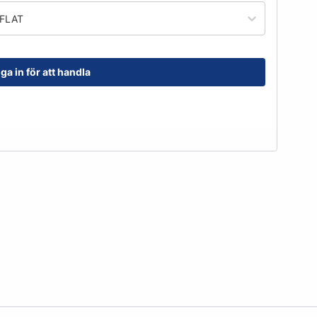
order@kransensgummi.se
 FLAT
Till kundservice
ga in för att handla
tskor
Arbetshandskar & Skyddsutrustning
Arbetshandskar
Skyddsutrustning