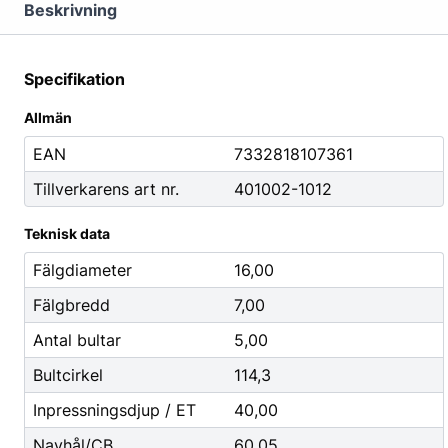
Mutterdragare
Beskrivning
Nipplar
Monteringsverktyg
Specifikation
Reparationsverktyg
Allmän
Stålborstar
EAN
7332818107361
Tillverkarens art nr.
401002-1012
Städ, Hygien & Kontor
Batterier
Avfallshantering
Batteriladdni
Teknisk data
Hygien
Fordonsbatter
Fälgdiameter
16,00
Papper
Småbatterier
Fälgbredd
7,00
Pennor
Startbooster
Antal bultar
5,00
Däcketiketter
Bultcirkel
114,3
Tejp
Inpressningsdjup / ET
40,00
Navhål/CB
60,05