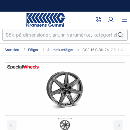
Startsida
Fälgar
Aluminiumfälgar
CSP 16 G.Blk 7x17 5-114,3 E