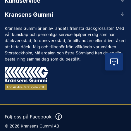
Kundservice
Mån-Tors 07.30-16:30, Fre 07.30-15.00.
Rådgivning
Lunchstängt 12:00-12:30
Kransens Gummi
Handla
info@kransensgummi.se
Om oss
Kransens Gummi är en av landets främsta däckgrossister. Med
Leverans
Vi som jobbar på Kransens Gummi
vår kunskap och personliga service hjälper vi dig som har
Reklamation & återköp
däckverkstad, fordonsverkstad, är bilhandlare eller driver åkeri
Jobba hos oss
att hitta däck, fälg och tillbehör från välkända varumärken. I
Betalning & faktura
Nyheter
Storstockholm, Mälardalen och östra Sörmland kan du ha din
Köpvillkor
beställning samma dag som du beställt.
Tips & Råd
Vil
Vanliga frågor och svar
Varumärken
Våra Verkstäder
Press
Följ oss på Facebook
© 2026 Kransens Gummi AB