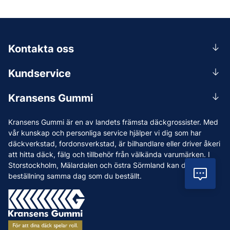
Kontakta oss
0156-409 00
Kundservice
Mån-Tors 07.30-16:30, Fre 07.30-15.00.
Rådgivning
Lunchstängt 12:00-12:30
Kransens Gummi
Handla
info@kransensgummi.se
Om oss
Kransens Gummi är en av landets främsta däckgrossister. Med
Leverans
Vi som jobbar på Kransens Gummi
vår kunskap och personliga service hjälper vi dig som har
Reklamation & återköp
däckverkstad, fordonsverkstad, är bilhandlare eller driver åkeri
Jobba hos oss
att hitta däck, fälg och tillbehör från välkända varumärken. I
Betalning & faktura
Nyheter
Storstockholm, Mälardalen och östra Sörmland kan du ha din
Köpvillkor
Vil
beställning samma dag som du beställt.
Tips & Råd
Vanliga frågor och svar
Varumärken
Våra Verkstäder
Press