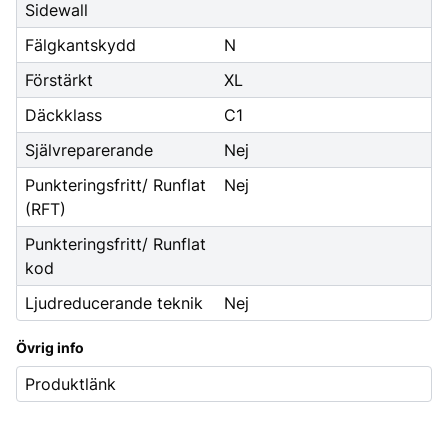
Sidewall
Fälgkantskydd
N
Förstärkt
XL
Däckklass
C1
Självreparerande
Nej
Punkteringsfritt/ Runflat
Nej
(RFT)
Punkteringsfritt/ Runflat
kod
Ljudreducerande teknik
Nej
Övrig info
Produktlänk