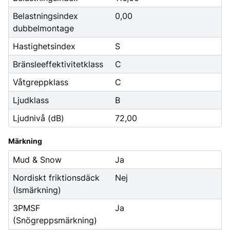
Belastningsindex
0,00
dubbelmontage
Hastighetsindex
S
Bränsleeffektivitetklass
C
Våtgreppklass
C
Ljudklass
B
Ljudnivå (dB)
72,00
Märkning
Mud & Snow
Ja
Nordiskt friktionsdäck
Nej
(Ismärkning)
3PMSF
Ja
(Snögreppsmärkning)