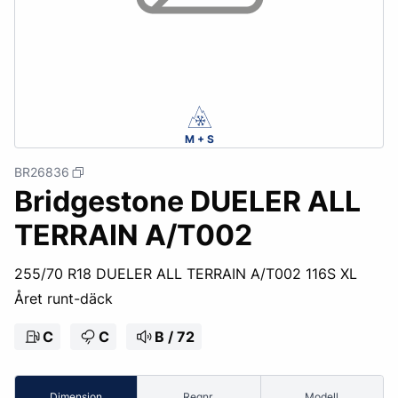
M + S
BR26836
Bridgestone DUELER ALL
TERRAIN A/T002
255/70 R18 DUELER ALL TERRAIN A/T002 116S XL
Året runt-däck
C
C
B / 72
Dimension
Regnr.
Modell