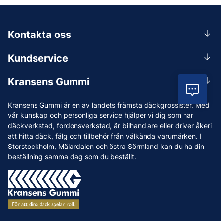
Kontakta oss
0156-409 00
Kundservice
Mån-Tors 07.30-16:30, Fre 07.30-15.00.
Rådgivning
Lunchstängt 12:00-12:30
Kransens Gummi
Handla
Vil
info@kransensgummi.se
Om oss
Kransens Gummi är en av landets främsta däckgrossister. Med
Leverans
Vi som jobbar på Kransens Gummi
vår kunskap och personliga service hjälper vi dig som har
Reklamation & återköp
däckverkstad, fordonsverkstad, är bilhandlare eller driver åkeri
Jobba hos oss
att hitta däck, fälg och tillbehör från välkända varumärken. I
Betalning & faktura
Nyheter
Storstockholm, Mälardalen och östra Sörmland kan du ha din
Köpvillkor
beställning samma dag som du beställt.
Tips & Råd
Vanliga frågor och svar
Varumärken
Våra Verkstäder
Press