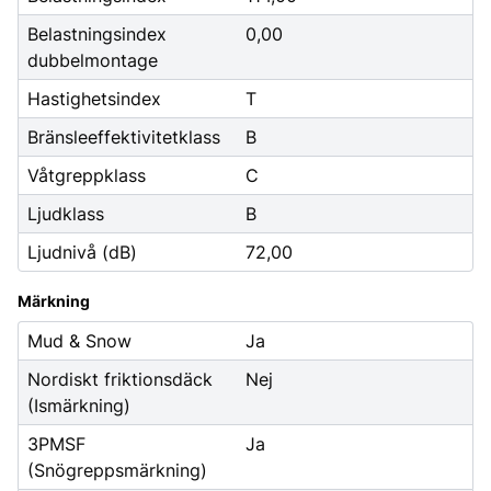
Belastningsindex
0,00
dubbelmontage
Hastighetsindex
T
Bränsleeffektivitetklass
B
Våtgreppklass
C
Ljudklass
B
Ljudnivå (dB)
72,00
Märkning
Mud & Snow
Ja
Nordiskt friktionsdäck
Nej
(Ismärkning)
3PMSF
Ja
(Snögreppsmärkning)