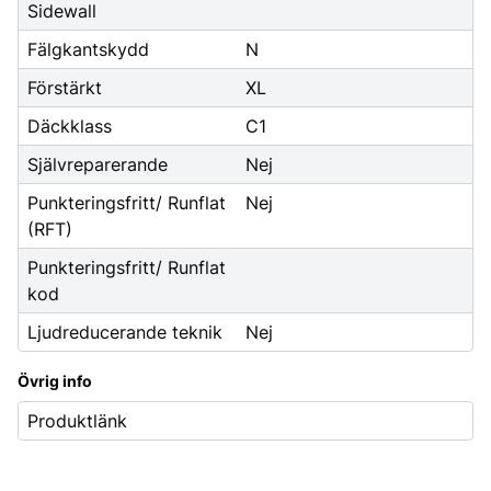
Sidewall
Fälgkantskydd
N
Förstärkt
XL
Däckklass
C1
Självreparerande
Nej
Punkteringsfritt/ Runflat
Nej
(RFT)
Punkteringsfritt/ Runflat
kod
Ljudreducerande teknik
Nej
Övrig info
Produktlänk