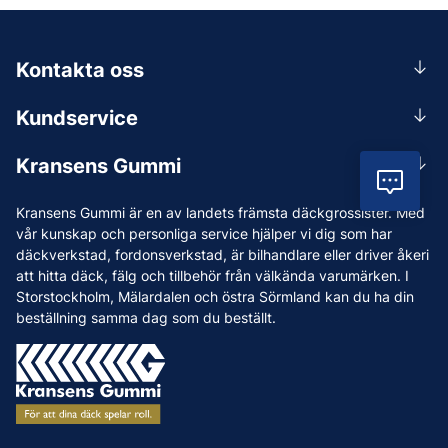
Kontakta oss
0156-409 00
Kundservice
Mån-Tors 07.30-16:30, Fre 07.30-15.00.
Rådgivning
Lunchstängt 12:00-12:30
Kransens Gummi
Handla
Vil
info@kransensgummi.se
Om oss
Kransens Gummi är en av landets främsta däckgrossister. Med
Leverans
Vi som jobbar på Kransens Gummi
vår kunskap och personliga service hjälper vi dig som har
Reklamation & återköp
däckverkstad, fordonsverkstad, är bilhandlare eller driver åkeri
Jobba hos oss
att hitta däck, fälg och tillbehör från välkända varumärken. I
Betalning & faktura
Nyheter
Storstockholm, Mälardalen och östra Sörmland kan du ha din
Köpvillkor
beställning samma dag som du beställt.
Tips & Råd
Vanliga frågor och svar
Varumärken
Våra Verkstäder
Press