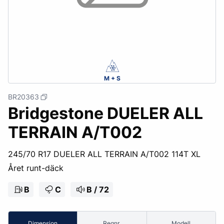
M + S
BR20363
Bridgestone DUELER ALL
TERRAIN A/T002
245/70 R17 DUELER ALL TERRAIN A/T002 114T XL
Året runt-däck
B
C
B / 72
Dimension
Regnr.
Modell