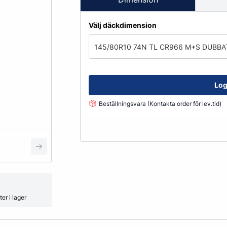
Fälglås
kydd
ATV
Grönyte & Smådäck
Kåpor
Välj däckdimension
Mutterpåsar
145/80R10 74N TL CR966 M+S DUBBA
Spacer
Ventiler
Vikter
Log
Beställningsvara (Kontakta order för lev.tid)
Smörjmedel, Kemikalier & Vä
Adblue
Alkylatbensin
ård
Batterivatten
Bromsrengöring
Glykol
er i lager
Hjultvätt Kem