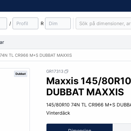
/
R
ar
 74N TL CR966 M+S DUBBAT MAXXIS
GR17313
Dubbat
Maxxis 145/80R1
material
Lantbruk
Entreprenad & Maskiner
Lastbilsfälgar
O-ringar
Fälgtillbehör
DUBBAT MAXXIS
Traktordäck
Pinnbultar
Implementdäck
Fälgskydd
145/80R10 74N TL CR966 M+S DUBB
Skogsdäck
Bult & Mutter
Vinterdäck
& Demonteringskem
Centreringsringar
Dimension