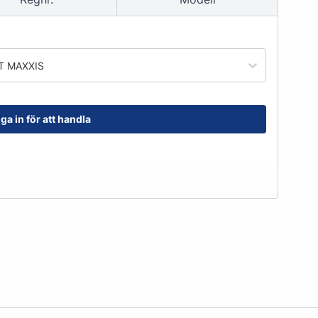
order@kransensgummi.se
Till kundservice
T MAXXIS
ga in för att handla
tskor
Arbetshandskar & Skyddsutrustning
Arbetshandskar
Skyddsutrustning