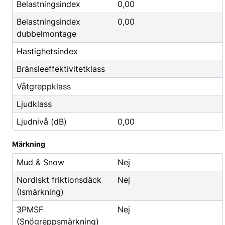
Godis & Dryck
Belastningsindex
0,00
Belastningsindex
0,00
dubbelmontage
Hastighetsindex
Bränsleeffektivitetklass
Våtgreppklass
Ljudklass
Ljudnivå (dB)
0,00
Märkning
Mud & Snow
Nej
Nordiskt friktionsdäck
Nej
(Ismärkning)
3PMSF
Nej
(Snögreppsmärkning)