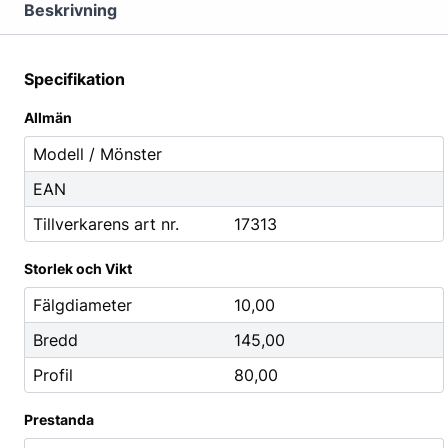
Mutterdragare
Beskrivning
Nipplar
Monteringsverktyg
Specifikation
Reparationsverktyg
Allmän
Stålborstar
Modell / Mönster
EAN
Städ, Hygien & Kontor
Batterier
Tillverkarens art nr.
17313
Avfallshantering
Batteriladdni
Hygien
Fordonsbatter
Storlek och Vikt
Papper
Småbatterier
Fälgdiameter
10,00
Pennor
Startbooster
Bredd
145,00
Däcketiketter
Profil
80,00
Tejp
Prestanda