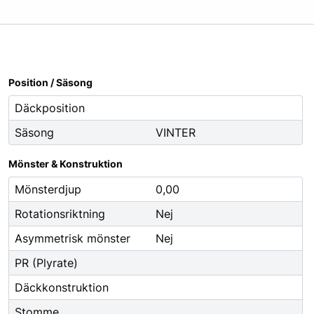
Oljor
Smörjfett
Smörjmedel
Spillhantering
Position / Säsong
Spolarvätska
Däckposition
Säsong
VINTER
Fordonstillbehör
ng
Glödlampor
Mönster & Konstruktion
ier
Vinter
Mönsterdjup
0,00
Fritid
Rotationsriktning
Nej
Fordonsbelysning
Asymmetrisk mönster
Nej
Torkarblad
PR (Plyrate)
Däckkonstruktion
Stomme