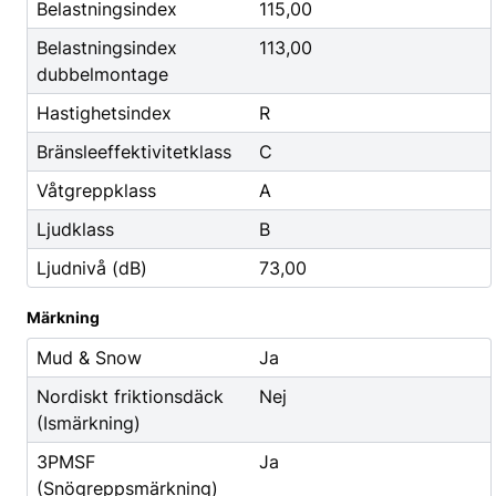
Godis & Dryck
Belastningsindex
115,00
Belastningsindex
113,00
dubbelmontage
Hastighetsindex
R
Bränsleeffektivitetklass
C
Våtgreppklass
A
Ljudklass
B
Ljudnivå (dB)
73,00
Märkning
Mud & Snow
Ja
Nordiskt friktionsdäck
Nej
(Ismärkning)
3PMSF
Ja
(Snögreppsmärkning)