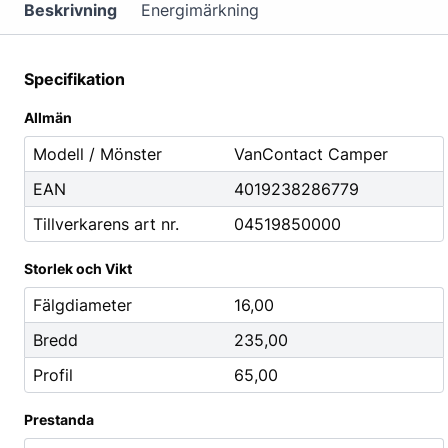
Mutterdragare
Beskrivning
Energimärkning
Nipplar
Monteringsverktyg
Specifikation
Reparationsverktyg
Allmän
Stålborstar
Modell / Mönster
VanContact Camper
EAN
4019238286779
Städ, Hygien & Kontor
Batterier
Tillverkarens art nr.
04519850000
Avfallshantering
Batteriladdni
Hygien
Fordonsbatter
Storlek och Vikt
Papper
Småbatterier
Fälgdiameter
16,00
Pennor
Startbooster
Bredd
235,00
Däcketiketter
Profil
65,00
Tejp
Prestanda