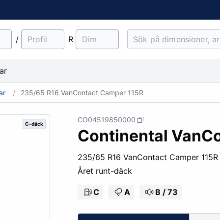
/
R
ar
ar
235/65 R16 VanContact Camper 115R
CO04519850000
C-däck
Continental VanC
material
Lantbruk
Entreprenad & Maskiner
Lastbilsfälgar
O-ringar
Fälgtillbehör
235/65 R16 VanContact Camper 115R
Traktordäck
Pinnbultar
Året runt-däck
Implementdäck
Fälgskydd
Skogsdäck
Bult & Mutter
C
A
B / 73
& Demonteringskem
Centreringsringar