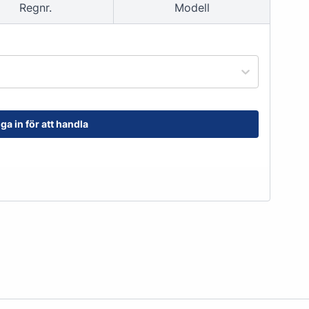
Regnr.
Modell
order@kransensgummi.se
Till kundservice
ga in för att handla
tskor
Arbetshandskar & Skyddsutrustning
Arbetshandskar
Skyddsutrustning