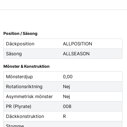
Oljor
Smörjfett
Smörjmedel
Spillhantering
Position / Säsong
Spolarvätska
Däckposition
ALLPOSITION
Säsong
ALLSEASON
Fordonstillbehör
ng
Glödlampor
Mönster & Konstruktion
ier
Vinter
Mönsterdjup
0,00
Fritid
Rotationsriktning
Nej
Fordonsbelysning
Asymmetrisk mönster
Nej
Torkarblad
PR (Plyrate)
008
Däckkonstruktion
R
Stomme