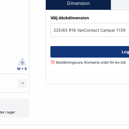
Fälglås
Dimension
kydd
ATV
Grönyte & Smådäck
Kåpor
Välj däckdimension
Mutterpåsar
Spacer
235/65 R16 VanContact Camper 115R
Ventiler
Vikter
Log
Beställningsvara (Kontakta order för lev.tid)
Smörjmedel, Kemikalier & Vä
M + S
Adblue
Alkylatbensin
ård
Batterivatten
Bromsrengöring
Glykol
er i lager
Hjultvätt Kem