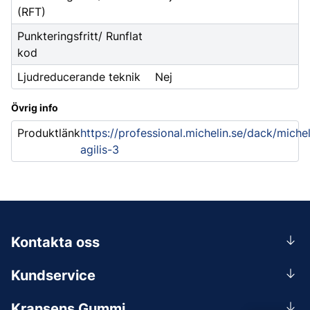
(RFT)
Punkteringsfritt/ Runflat
kod
Ljudreducerande teknik
Nej
Övrig info
Produktlänk
https://professional.michelin.se/dack/michel
agilis-3
Kontakta oss
0156-409 00
Kundservice
Mån-Tors 07.30-16:30, Fre 07.30-15.00.
Rådgivning
Lunchstängt 12:00-12:30
Kransens Gummi