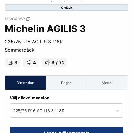
C-däck
MI984057
Michelin AGILIS 3
225/75 R16 AGILIS 3 118R
Sommardäck
B
A
B / 72
Dimension
Regnr.
Modell
Välj däckdimension
225/75 R16 AGILIS 3 118R
Logga in för att handla