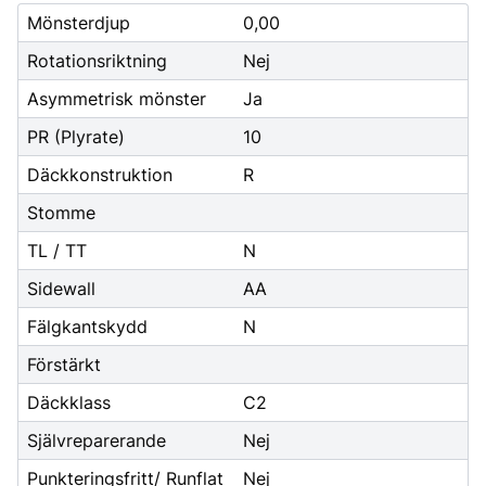
Mönsterdjup
0,00
Rotationsriktning
Nej
Asymmetrisk mönster
Ja
PR (Plyrate)
10
Däckkonstruktion
R
Stomme
TL / TT
N
Sidewall
AA
Fälgkantskydd
N
Förstärkt
Däckklass
C2
Självreparerande
Nej
Punkteringsfritt/ Runflat
Nej