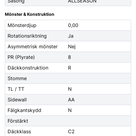
Säsong
ALLSEASON
Mönster & Konstruktion
Mönsterdjup
0,00
Rotationsriktning
Ja
Asymmetrisk mönster
Nej
PR (Plyrate)
8
Däckkonstruktion
R
Stomme
TL / TT
N
Sidewall
AA
Fälgkantskydd
N
Förstärkt
Däckklass
C2