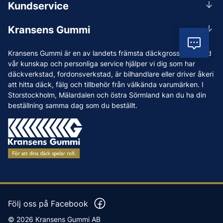
Kundservice
Mån-Tors 07.30-16:30, Fre 07.30-15.00.
Rådgivning
Lunchstängt 12:00-12:30
Kransens Gummi
Handla
info@kransensgummi.se
Vil
Om oss
Kransens Gummi är en av landets främsta däckgrossister. Med
Leverans
Vi som jobbar på Kransens Gummi
vår kunskap och personliga service hjälper vi dig som har
Reklamation & återköp
däckverkstad, fordonsverkstad, är bilhandlare eller driver åkeri
Jobba hos oss
att hitta däck, fälg och tillbehör från välkända varumärken. I
Betalning & faktura
Nyheter
Storstockholm, Mälardalen och östra Sörmland kan du ha din
Köpvillkor
beställning samma dag som du beställt.
Tips & Råd
Vanliga frågor och svar
Varumärken
Våra Verkstäder
Press
Följ oss på Facebook
© 2026 Kransens Gummi AB