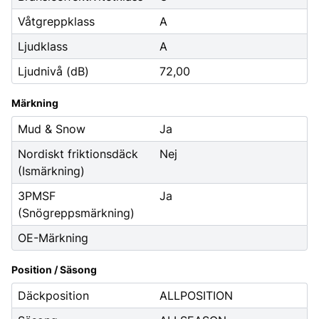
Våtgreppklass
A
Ljudklass
A
Ljudnivå (dB)
72,00
Märkning
Mud & Snow
Ja
Nordiskt friktionsdäck
Nej
(Ismärkning)
3PMSF
Ja
(Snögreppsmärkning)
OE-Märkning
Position / Säsong
Däckposition
ALLPOSITION