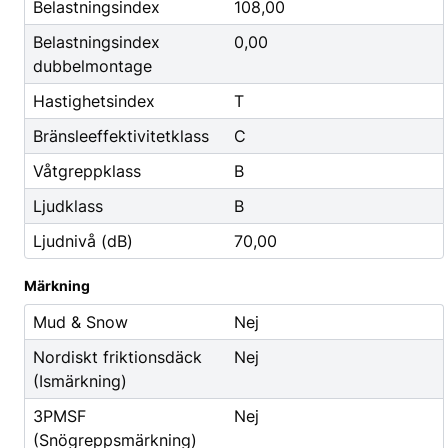
Godis & Dryck
Belastningsindex
108,00
Belastningsindex
0,00
dubbelmontage
Hastighetsindex
T
Bränsleeffektivitetklass
C
Våtgreppklass
B
Ljudklass
B
Ljudnivå (dB)
70,00
Märkning
Mud & Snow
Nej
Nordiskt friktionsdäck
Nej
(Ismärkning)
3PMSF
Nej
(Snögreppsmärkning)