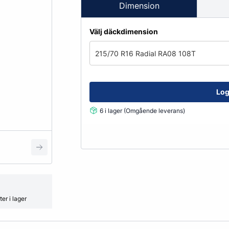
Fälglås
Dimension
kydd
ATV
Grönyte & Smådäck
Kåpor
Välj däckdimension
Mutterpåsar
Spacer
215/70 R16 Radial RA08 108T
Ventiler
Vikter
Log
6 i lager (Omgående leverans)
Smörjmedel, Kemikalier & Vä
Adblue
Alkylatbensin
ård
Batterivatten
Bromsrengöring
Glykol
er i lager
Hjultvätt Kem