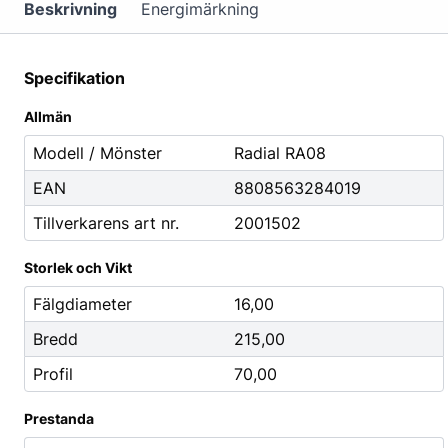
Mutterdragare
Beskrivning
Energimärkning
Nipplar
Monteringsverktyg
Specifikation
Reparationsverktyg
Allmän
Stålborstar
Modell / Mönster
Radial RA08
EAN
8808563284019
Städ, Hygien & Kontor
Batterier
Tillverkarens art nr.
2001502
Avfallshantering
Batteriladdni
Hygien
Fordonsbatter
Storlek och Vikt
Papper
Småbatterier
Fälgdiameter
16,00
Pennor
Startbooster
Bredd
215,00
Däcketiketter
Profil
70,00
Tejp
Prestanda