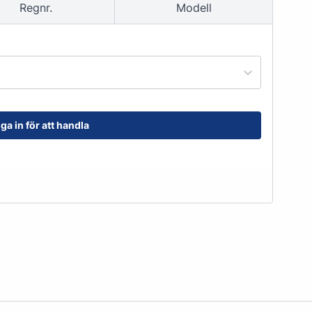
Regnr.
Modell
order@kransensgummi.se
Till kundservice
ga in för att handla
tskor
Arbetshandskar & Skyddsutrustning
Arbetshandskar
Skyddsutrustning