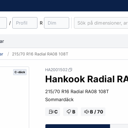
/
R
ar
ar
215/70 R16 Radial RA08 108T
HA2001502
C-däck
Hankook Radial R
material
Lantbruk
Entreprenad & Maskiner
Lastbilsfälgar
O-ringar
Fälgtillbehör
215/70 R16 Radial RA08 108T
Traktordäck
Pinnbultar
Sommardäck
Implementdäck
Fälgskydd
Skogsdäck
Bult & Mutter
C
B
B / 70
& Demonteringskem
Centreringsringar