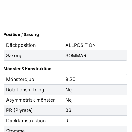
Oljor
Smörjfett
Smörjmedel
Spillhantering
Position / Säsong
Spolarvätska
Däckposition
ALLPOSITION
Säsong
SOMMAR
Fordonstillbehör
ng
Glödlampor
Mönster & Konstruktion
ier
Vinter
Mönsterdjup
9,20
Fritid
Rotationsriktning
Nej
Fordonsbelysning
Asymmetrisk mönster
Nej
Torkarblad
PR (Plyrate)
06
Däckkonstruktion
R
Stomme