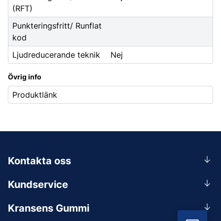
(RFT)
Punkteringsfritt/ Runflat
kod
Ljudreducerande teknik
Nej
Övrig info
Produktlänk
Kontakta oss
0156-409 00
Kundservice
Mån-Tors 07.30-16:30, Fre 07.30-15.00.
Rådgivning
Lunchstängt 12:00-12:30
Kransens Gummi
Handla