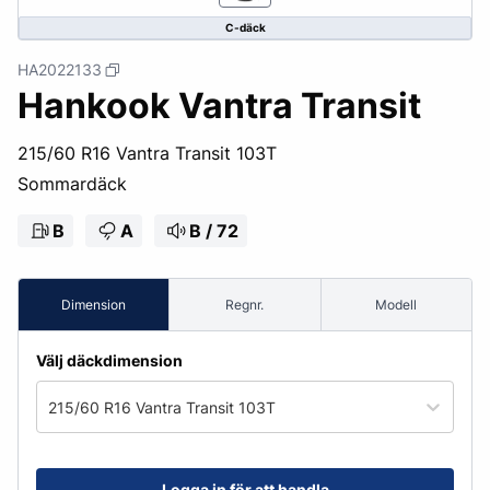
C-däck
HA2022133
Hankook Vantra Transit
215/60 R16 Vantra Transit 103T
Sommardäck
B
A
B / 72
Dimension
Regnr.
Modell
Välj däckdimension
215/60 R16 Vantra Transit 103T
Logga in för att handla