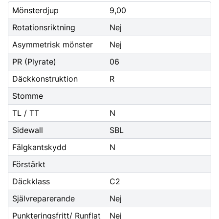
Mönsterdjup
9,00
Rotationsriktning
Nej
Asymmetrisk mönster
Nej
PR (Plyrate)
06
Däckkonstruktion
R
Stomme
TL / TT
N
Sidewall
SBL
Fälgkantskydd
N
Förstärkt
Däckklass
C2
Självreparerande
Nej
Punkteringsfritt/ Runflat
Nej