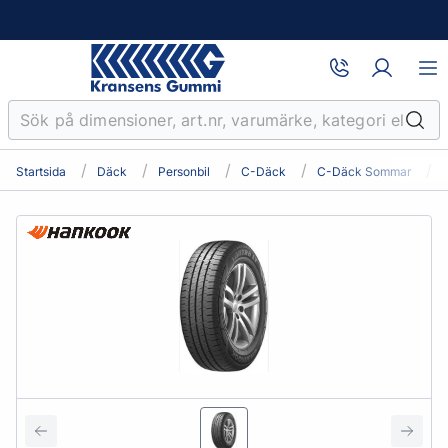
Startsida
Däck
Personbil
C-Däck
C-Däck Sommar
2